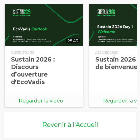
25:43
5 months ago
5 months ago
Sustain 2026 :
Sustain 2026 
Discours
de bienvenue (
d’ouverture
d'EcoVadis
Regarder la vidéo
Regarder la vi
Revenir à l'Accueil