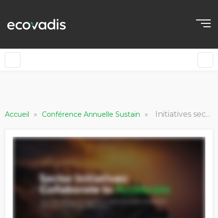
»
»
Initiatives sectorielles : Collaborer pour accélérer.
Accueil
Conférence Annuelle Sustain