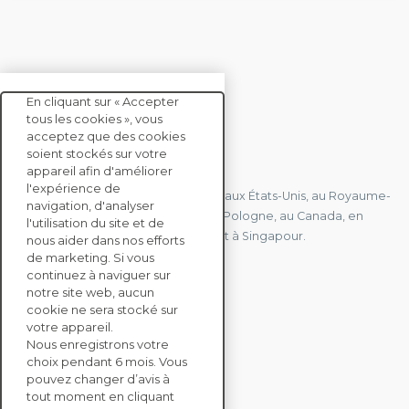
En cliquant sur « Accepter
tous les cookies », vous
acceptez que des cookies
soient stockés sur votre
CONTACTEZ-NOUS
appareil afin d'améliorer
l'expérience de
Nous avons des bureaux en France, aux États-Unis, au Royaume-
navigation, d'analyser
Uni, à Hong Kong, à l'île Maurice, en Pologne, au Canada, en
l'utilisation du site et de
Allemagne, au Japon, en Espagne et à Singapour.
nous aider dans nos efforts
de marketing. Si vous
continuez à naviguer sur
notre site web, aucun
CONTACTEZ-NOUS
cookie ne sera stocké sur
votre appareil.
Nous enregistrons votre
SOLUTIONS
choix pendant 6 mois. Vous
ENTERPRISE
pouvez changer d’avis à
tout moment en cliquant