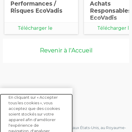
Performances /
Achats
Risques EcoVadis
Responsables
EcoVadis
Télécharger le
Télécharger le
document
document
Revenir à l'Accueil
En cliquant sur « Accepter
tous les cookies », vous
acceptez que des cookies
soient stockés sur votre
CONTACTEZ-NOUS
appareil afin d'améliorer
l'expérience de
Nous avons des bureaux en France, aux États-Unis, au Royaume-
navigation, d'analyser