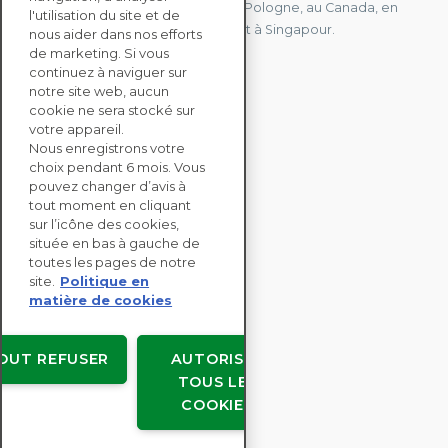
Uni, à Hong Kong, à l'île Maurice, en Pologne, au Canada, en
l'utilisation du site et de
Allemagne, au Japon, en Espagne et à Singapour.
nous aider dans nos efforts
de marketing. Si vous
continuez à naviguer sur
notre site web, aucun
CONTACTEZ-NOUS
cookie ne sera stocké sur
votre appareil.
Nous enregistrons votre
SOLUTIONS
choix pendant 6 mois. Vous
ENTERPRISE
pouvez changer d’avis à
tout moment en cliquant
sur l’icône des cookies,
ÉVALUATIONS RSE
située en bas à gauche de
RESSOURCES
toutes les pages de notre
À PROPOS
site.
Politique en
matière de cookies
OUT REFUSER
AUTORISER
TOUS LES
Copyright © EcoVadis
COOKIES
Accords avec les utilisateurs
Confidentialité des données