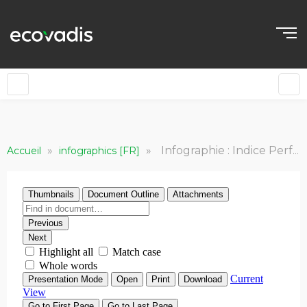
»
»
Infographie : Indice Performance / Risque EcoVadis 2020
Accueil
infographics [FR]