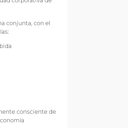
idad corporativa de
ma conjunta, con el
las:
ebida
amente consciente de
 economía