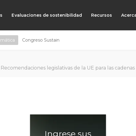
as
Evaluaciones de sostenibilidad
Recursos
Acerc
emática
Congreso Sustain
ES
Recomendaciones legislativas de la UE para las cadenas 
Ingrese sus