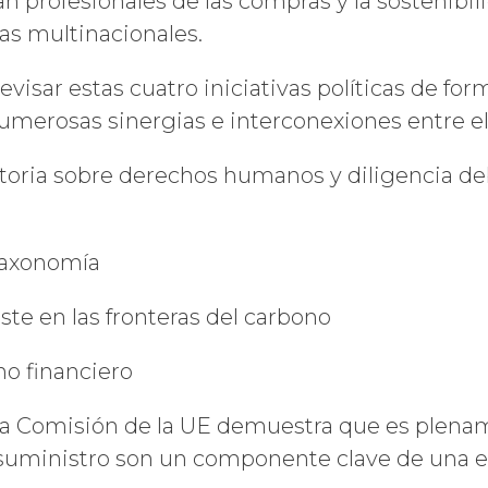
n profesionales de las compras y la sostenibil
ACEPTO RECIBIR MÁS
s multinacionales.
INFORMACIÓN DE
ECOVADIS
isar estas cuatro iniciativas políticas de for
numerosas sinergias e interconexiones entre el
atoria sobre derechos humanos y diligencia d
taxonomía
te en las fronteras del carbono
no financiero
, la Comisión de la UE demuestra que es plen
 suministro son un componente clave de una