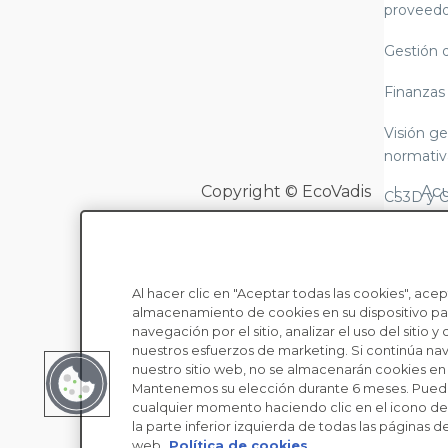
proveedo
Gestión 
Finanzas
Visión ge
normativ
Copyright © EcoVadis
Acu
CS3D y 
LkSG (Le
cadena d
Al hacer clic en "Aceptar todas las cookies", acep
Alcance 
almacenamiento de cookies en su dispositivo par
normativ
navegación por el sitio, analizar el uso del sitio y 
informes
nuestros esfuerzos de marketing. Si continúa n
nuestro sitio web, no se almacenarán cookies en s
Leyes sob
Mantenemos su elección durante 6 meses. Pued
cualquier momento haciendo clic en el icono de 
moderna
la parte inferior izquierda de todas las páginas de
web.
Política de cookies