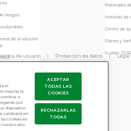
res
Materiales de
de riesgos
Historias de 
 sostenibles
Centro de a
neral de la solución
Planes y tari
a
Sustain 2026
erdos de usuario
Protección de datos
Legal
CSRD
y alemana sobre la
e suministro)
ACEPTAR
ta el
TODAS LAS
3 de cumplimiento
a mejorar la
COOKIES
o y elaboración de
contribuir a
avegando por
u dispositivo.
RECHAZARLAS
re la esclavitud
e cambiarla en
TODAS
las cookies en
 nuestro sitio