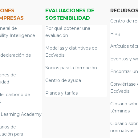
IONES
EVALUACIONES DE
RECURSO
EMPRESAS
SOSTENIBILIDAD
Centro de re
neral de
Por qué obtener una
Blog
ility Intelligence
evaluación
Artículos téc
Medallas y distintivos de
declaración de
EcoVadis
Eventos y w
Socios para la formación
Encontrar un
iones de
Centro de ayuda
lidad
Conviértase 
EcoVadis
Planes y tarifas
del carbono de
3
Glosario sobr
términos
 Learning Academy
Glosario sobr
arios de
normativas
uación para