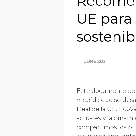
Recomend
UE para 
sostenib
JUNE 2021
Este documento de d
medida que se desar
Deal de la UE. EcoVa
actuales y la dinám
compartimos los pun