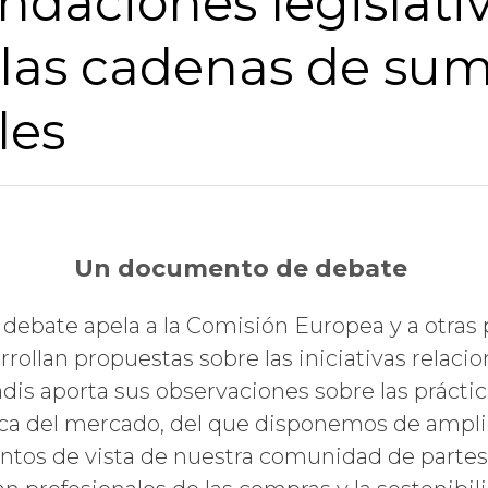
aciones legislativ
Apellidos
las cadenas de sum
Empresa
les
Cargo
Un documento de debate
Ingresos Anuales Globales
ebate apela a la Comisión Europea y a otras 
rollan propuestas sobre las iniciativas relaci
dis aporta sus observaciones sobre las práctic
País
ica del mercado, del que disponemos de ampl
tos de vista de nuestra comunidad de partes 