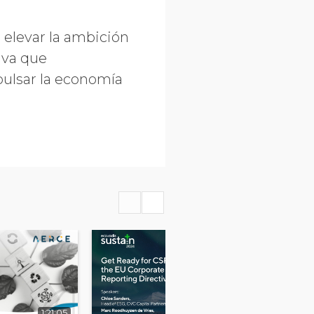
elevar la ambición
tiva que
pulsar la economía
1:21:05
46:09