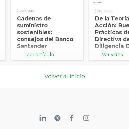
2 years ago
2 years ago
Cadenas de
De la Teoría
suministro
Acción: Bu
sostenibles:
Prácticas de
consejos del Banco
Directiva d
Santander
Diligencia 
Sostenibili
Leer artículo
Ver video
Empresarial
España
Volver al inicio