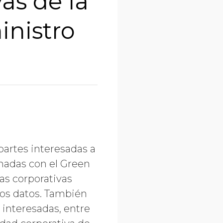
as de la
inistro
partes interesadas a
onadas con el Green
as corporativas
ios datos. También
interesadas, entre