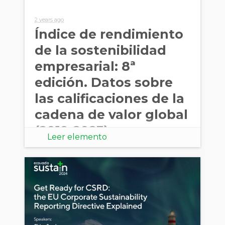
2 years ago
Índice de rendimiento
de la sostenibilidad
empresarial: 8ª
edición. Datos sobre
las calificaciones de la
cadena de valor global
(2019-2023)
Leer elemento