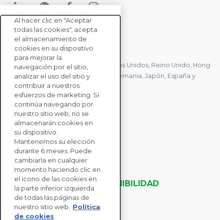
Al hacer clic en "Aceptar
todas las cookies", acepta
el almacenamiento de
CONTACTE CON NOSOTROS
cookies en su dispositivo
para mejorar la
Tenemos oficinas en Francia, Estados Unidos, Reino Unido, Hong
navegación por el sitio,
Kong, Mauricio, Polonia, Canadá, Alemania, Japón, España y
analizar el uso del sitio y
contribuir a nuestros
Singapur.
esfuerzos de marketing. Si
continúa navegando por
nuestro sitio web, no se
CONTACTE CON
almacenarán cookies en
NOSOTROS
su dispositivo.
Mantenemos su elección
durante 6 meses. Puede
SOLUCIONES
cambiarla en cualquier
momento haciendo clic en
PARA EMPRESAS
el icono de las cookies en
EVALUACIONES DE SOSTENIBILIDAD
la parte inferior izquierda
RECURSOS
de todas las páginas de
ACERCA DE NOSOTROS
nuestro sitio web.
Política
de cookies