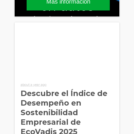
Más información
en datos
derivados de
más de
159.000
calificaciones
about a year ago
Descubre el Índice de
Desempeño en
Sostenibilidad
Empresarial de
EcoVadis 2025