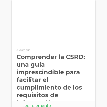
3 years ago
Comprender la CSRD:
una guía
imprescindible para
facilitar el
cumplimiento de los
requisitos de
información en
Leer elemento