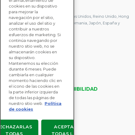
el almacenamiento de
CONTACTE CON NOSOTROS
cookies en su dispositivo
para mejorar la
Tenemos oficinas en Francia, Estados Unidos, Reino Unido, Hong
navegación por el sitio,
Kong, Mauricio, Polonia, Canadá, Alemania, Japón, España y
analizar el uso del sitio y
contribuir a nuestros
Singapur.
esfuerzos de marketing. Si
continúa navegando por
nuestro sitio web, no se
CONTACTE CON
almacenarán cookies en
NOSOTROS
su dispositivo.
Mantenemos su elección
durante 6 meses. Puede
SOLUCIONES
cambiarla en cualquier
momento haciendo clic en
PARA EMPRESAS
el icono de las cookies en
EVALUACIONES DE SOSTENIBILIDAD
la parte inferior izquierda
RECURSOS
de todas las páginas de
ACERCA DE NOSOTROS
nuestro sitio web.
Política
de cookies
ECHAZARLAS
ACEPTAR
TODAS
TODAS LAS