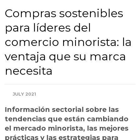
Empresa
Compras sostenibles
para líderes del
Cargo
comercio minorista: la
ventaja que su marca
Ingresos Anuales Globales
necesita
País
JULY 2021
Información sectorial sobre las
tendencias que están cambiando
ACEPTO RECIBIR MÁS
INFORMACIÓN DE
el mercado minorista, las mejores
ECOVADIS
prácticas y las estrategias para