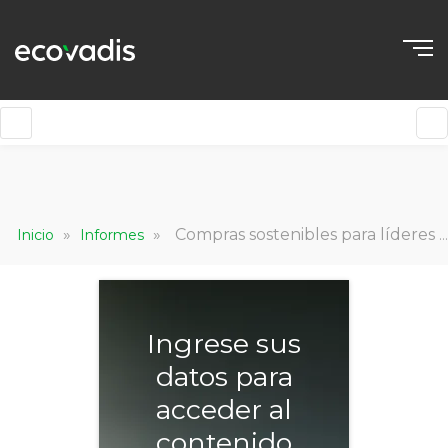
ES
»
»
Compras sostenibles para líderes del comercio minorista: la ventaja que su marca necesita
Inicio
Informes
Ingrese sus
datos para
acceder al
contenido