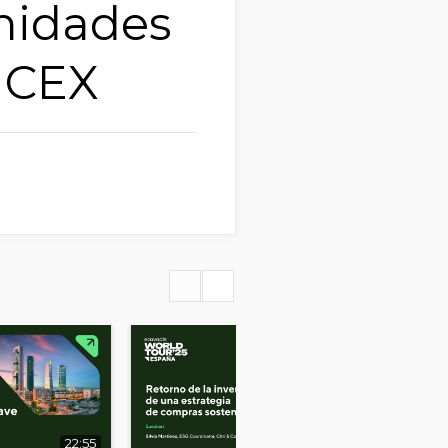
unidades
ICEX
22:55
30:38