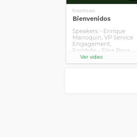
8 months ago
Bienvenidos
Speakers: • Enrique
Marroquin, VP Service
Engagement,
EcoVadis • Elisa Roux,
Customer Success
Ver video
Director, EcoVadis