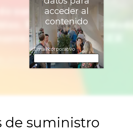
datos para
acceder al
contenido
Email corporativo
Email corporativo
Nombre
 de suministro
Apellidos