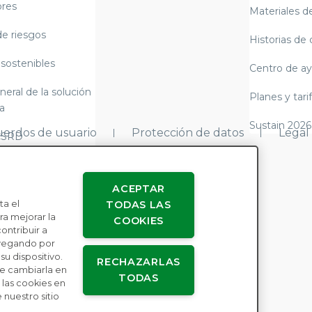
res
Materiales de
de riesgos
Historias de 
 sostenibles
Centro de a
neral de la solución
Planes y tari
a
Sustain 2026
erdos de usuario
Protección de datos
Legal
CSRD
y alemana sobre la
e suministro)
ACEPTAR
ta el
TODAS LAS
3 de cumplimiento
a mejorar la
COOKIES
o y elaboración de
contribuir a
avegando por
u dispositivo.
RECHAZARLAS
re la esclavitud
e cambiarla en
TODAS
las cookies en
 nuestro sitio