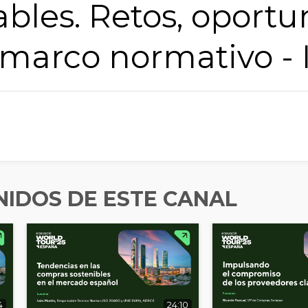
bles. Retos, oport
 marco normativo - 
Empresa
Cargo
Ingresos Anuales Globales
IDOS DE ESTE CANAL
Industry
País
4
24:10