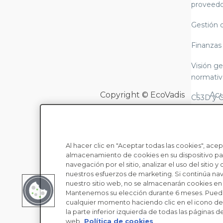
proveedo
Gestión 
Finanzas
Visión ge
normativ
Copyright © EcoVadis
Acu
CS3D y 
LkSG (Le
cadena d
Al hacer clic en "Aceptar todas las cookies", acep
Alcance 
almacenamiento de cookies en su dispositivo par
normativ
navegación por el sitio, analizar el uso del sitio y 
informes
nuestros esfuerzos de marketing. Si continúa n
nuestro sitio web, no se almacenarán cookies en s
Leyes sob
Mantenemos su elección durante 6 meses. Pued
cualquier momento haciendo clic en el icono de 
moderna
la parte inferior izquierda de todas las páginas de
web.
Política de cookies