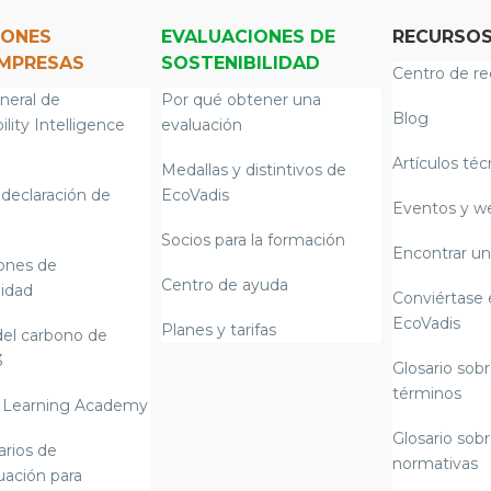
IONES
EVALUACIONES DE
RECURSO
EMPRESAS
SOSTENIBILIDAD
Centro de re
neral de
Por qué obtener una
Blog
ility Intelligence
evaluación
Artículos téc
Medallas y distintivos de
declaración de
EcoVadis
Eventos y w
Socios para la formación
Encontrar un
iones de
Centro de ayuda
lidad
Conviértase 
EcoVadis
Planes y tarifas
del carbono de
3
Glosario sobr
términos
 Learning Academy
Glosario sobr
arios de
normativas
uación para