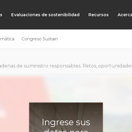
as
Evaluaciones de sostenibilidad
Recursos
Acerc
emática
Congreso Sustain
denas de suministro responsables. Retos, oportunidades y n
Ingrese sus