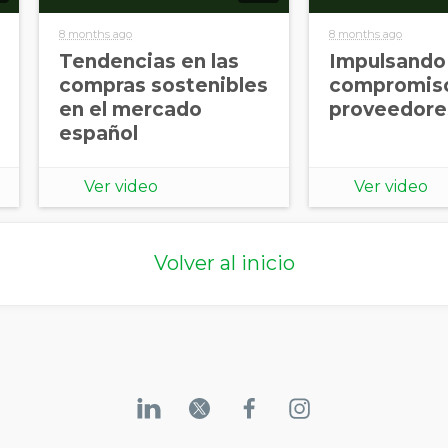
8 months ago
8 months ago
Tendencias en las
Impulsando 
ACEPTO RECIBIR MÁS
compras sostenibles
compromiso
INFORMACIÓN DE
en el mercado
proveedore
ECOVADIS
español
Ver video
Ver video
Volver al inicio