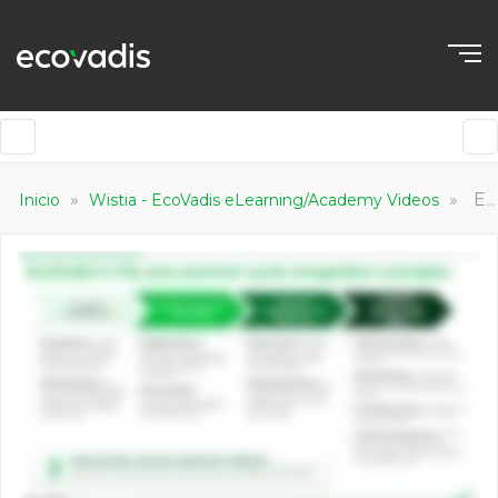
»
»
Ecovadis across Procurement Processes
Inicio
Wistia - EcoVadis eLearning/Academy Videos