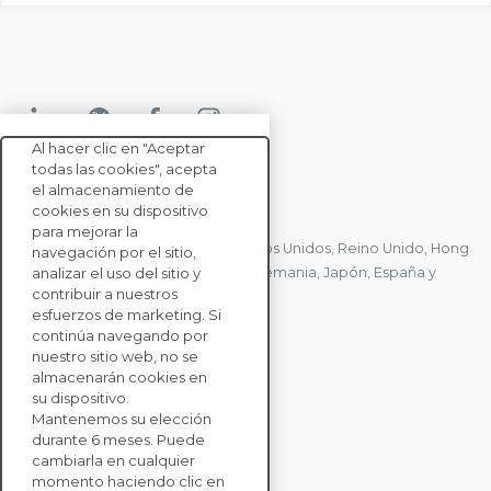
Al hacer clic en "Aceptar
todas las cookies", acepta
el almacenamiento de
CONTACTE CON NOSOTROS
cookies en su dispositivo
para mejorar la
Tenemos oficinas en Francia, Estados Unidos, Reino Unido, Hong
navegación por el sitio,
Kong, Mauricio, Polonia, Canadá, Alemania, Japón, España y
analizar el uso del sitio y
contribuir a nuestros
Singapur.
esfuerzos de marketing. Si
continúa navegando por
nuestro sitio web, no se
CONTACTE CON
almacenarán cookies en
NOSOTROS
su dispositivo.
Mantenemos su elección
durante 6 meses. Puede
SOLUCIONES
cambiarla en cualquier
momento haciendo clic en
PARA EMPRESAS