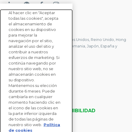
Al hacer clic en "Aceptar
todas las cookies", acepta
el almacenamiento de
CONTACTE CON NOSOTROS
cookies en su dispositivo
para mejorar la
Tenemos oficinas en Francia, Estados Unidos, Reino Unido, Hong
navegación por el sitio,
Kong, Mauricio, Polonia, Canadá, Alemania, Japón, España y
analizar el uso del sitio y
contribuir a nuestros
Singapur.
esfuerzos de marketing. Si
continúa navegando por
nuestro sitio web, no se
CONTACTE CON
almacenarán cookies en
NOSOTROS
su dispositivo.
Mantenemos su elección
durante 6 meses. Puede
SOLUCIONES
cambiarla en cualquier
momento haciendo clic en
PARA EMPRESAS
el icono de las cookies en
EVALUACIONES DE SOSTENIBILIDAD
la parte inferior izquierda
RECURSOS
de todas las páginas de
ACERCA DE NOSOTROS
nuestro sitio web.
Política
de cookies