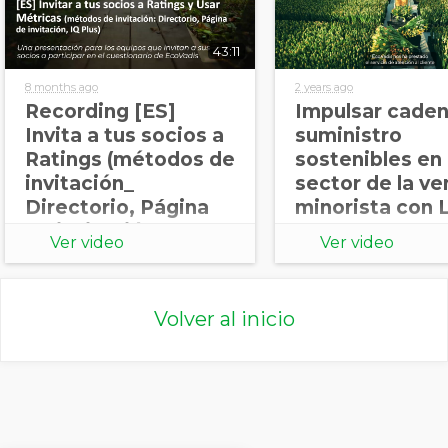
43:11
8 months ago
2 years ago
Recording [ES]
Impulsar cade
Invita a tus socios a
suministro
Ratings (métodos de
sostenibles en 
invitación_
sector de la ve
Directorio, Página
minorista con L
de invitación, IQ
Ver video
Ver video
Plus)
Volver al inicio