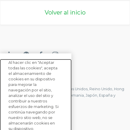
Volver al inicio
Al hacer clic en "Aceptar
todas las cookies", acepta
el almacenamiento de
CONTACTE CON NOSOTROS
cookies en su dispositivo
para mejorar la
Tenemos oficinas en Francia, Estados Unidos, Reino Unido, Hong
navegación por el sitio,
Kong, Mauricio, Polonia, Canadá, Alemania, Japón, España y
analizar el uso del sitio y
contribuir a nuestros
Singapur.
esfuerzos de marketing. Si
continúa navegando por
nuestro sitio web, no se
CONTACTE CON
almacenarán cookies en
NOSOTROS
su dispositivo.