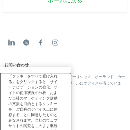
ホームに戻る
お問い合わせ
「クッキーをすべて受け入れ
当社はフランス、米国、英国、香港、モーリシャス、ポーランド、カナ
る」をクリックすると、サイ
ダ、ドイツ、日本、スペイン、シンガポールにオフィスを構えていま
トナビゲーションの強化、サ
す。
イトの使用状況の分析、およ
び当社のマーケティング活動
の支援を目的とするクッキー
を、ご自身のデバイス上に保
お問い合わせ
存することに同意したものと
みなされます。当社のウェブ
サイトの閲覧をこのまま継続