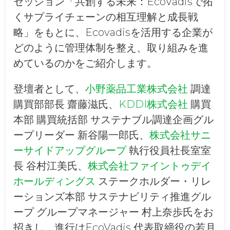
セッション「共創する未来：EcoVadisで拓
くサプライチェーンの相互理解と成長戦
略」をもとに、Ecovadisを活用する企業が
どのように管理体制を整え、取り組みを進
めているのかをご紹介します。
登壇者として、
小野薬品工業株式会社
調達
購買部部長 齋藤滋氏、
KDDI株式会社
購買
本部 購買統括部 サステナブル調達企画グル
ープリーダー 新谷陽一郎氏、
株式会社サニ
ーサイドアップグループ
執行役員社長室室
長 谷村江美氏、
株式会社ファイントゥデイ
ホールディングス
ステークホルダー・リレ
ーションズ本部 サステナビリティ推進グル
ープ グループマネージャー 村上奈歩氏をお
招きし、進行はEcoVadis 代表取締役の若月