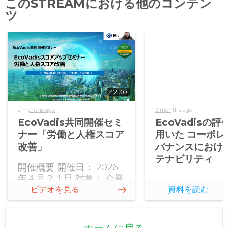
このSTREAMにおける他のコンテン
ツ
42:30
2 months ago
3 months ago
EcoVadis共同開催セミ
EcoVadisの
ナー「労働と人権スコア
用いた コーポレ
改善」
バナンスにおける
テナビリティ
開催概要 開催日： 2026
年４月２１日 対象： 企業
でサステナビリティ評価
ビデオを見る
資料を読む
対応をご担当の方、また
は受審を検討されている
方