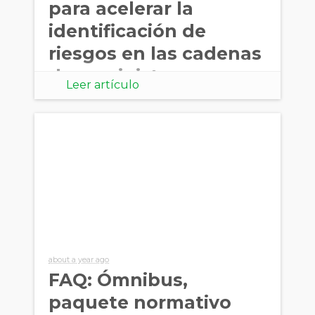
para acelerar la
identificación de
riesgos en las cadenas
de suministro
Leer artículo
about a year ago
FAQ: Ómnibus,
paquete normativo