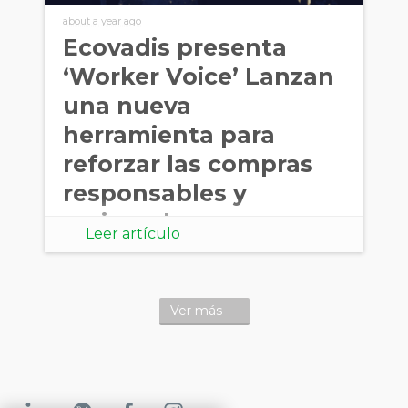
about a year ago
Ecovadis presenta
‘Worker Voice’ Lanzan
una nueva
herramienta para
reforzar las compras
responsables y
mejorar las
Leer artículo
condiciones laborales
Ver más