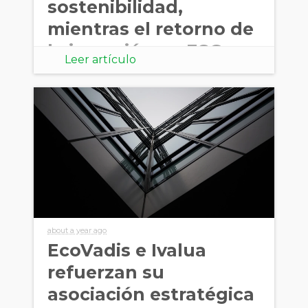
sostenibilidad,
mientras el retorno de
la inversión en ESG
Leer artículo
gana
about a year ago
EcoVadis e Ivalua
refuerzan su
asociación estratégica