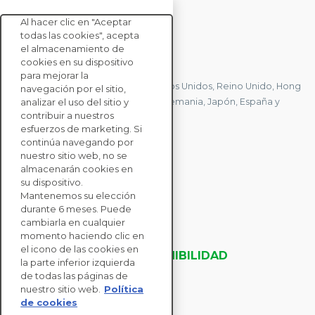
Al hacer clic en "Aceptar
todas las cookies", acepta
el almacenamiento de
CONTACTE CON NOSOTROS
cookies en su dispositivo
para mejorar la
Tenemos oficinas en Francia, Estados Unidos, Reino Unido, Hong
navegación por el sitio,
Kong, Mauricio, Polonia, Canadá, Alemania, Japón, España y
analizar el uso del sitio y
contribuir a nuestros
Singapur.
esfuerzos de marketing. Si
continúa navegando por
nuestro sitio web, no se
CONTACTE CON
almacenarán cookies en
NOSOTROS
su dispositivo.
Mantenemos su elección
durante 6 meses. Puede
SOLUCIONES
cambiarla en cualquier
momento haciendo clic en
PARA EMPRESAS
el icono de las cookies en
EVALUACIONES DE SOSTENIBILIDAD
la parte inferior izquierda
RECURSOS
de todas las páginas de
ACERCA DE NOSOTROS
nuestro sitio web.
Política
de cookies