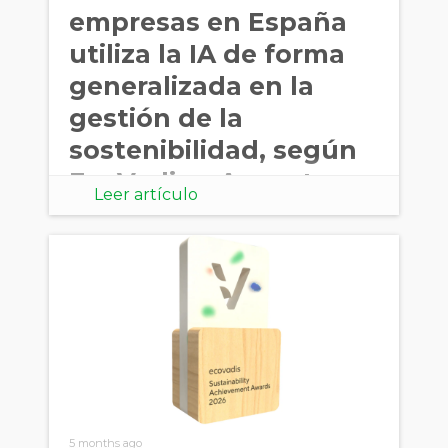
empresas en España
utiliza la IA de forma
generalizada en la
gestión de la
sostenibilidad, según
EcoVadis y Accenture
Leer artículo
5 months ago