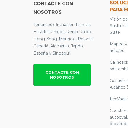
SOLUC
CONTACTE CON
PARA 
NOSOTROS
Visión ge
Tenemos oficinas en Francia,
Sustainab
Estados Unidos, Reino Unido,
Suite
Hong Kong, Mauricio, Polonia,
Mapeo y 
Canadá, Alemania, Japón,
riesgos
España y Singapur.
Calificac
sostenibi
CONTACTE CON
NOSOTROS
Gestión 
Alcance 
EcoVadis
Cuestion
autoeval
proveedo