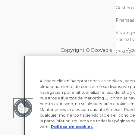
Gestión 
Finanzas
Visión ge
normativ
Copyright © EcoVadis
Acu
CS3D y 
LkSG (Le
cadena d
Al hacer clic en "Aceptar todas las cookies", acep
Alcance 
almacenamiento de cookies en su dispositivo par
normativ
navegación por el sitio, analizar el uso del sitio y 
informes
nuestros esfuerzos de marketing. Si continúa n
nuestro sitio web, no se almacenarán cookies en s
Leyes sob
Mantenemos su elección durante 6 meses. Pued
cualquier momento haciendo clic en el icono de 
moderna
la parte inferior izquierda de todas las páginas de
web.
Política de cookies
Diligenci