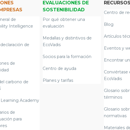
IONES
EVALUACIONES DE
RECURSO
EMPRESAS
SOSTENIBILIDAD
Centro de re
neral de
Por qué obtener una
Blog
ility Intelligence
evaluación
Artículos téc
Medallas y distintivos de
declaración de
EcoVadis
Eventos y w
Socios para la formación
Encontrar un
iones de
Centro de ayuda
lidad
Conviértase 
EcoVadis
Planes y tarifas
del carbono de
3
Glosario sobr
términos
 Learning Academy
Glosario sobr
arios de
normativas
uación para
res
Materiales de