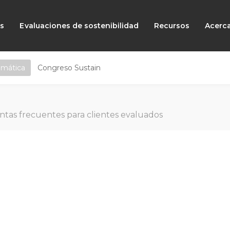
as
Evaluaciones de sostenibilidad
Recursos
Acerc
emática
Congreso Sustain
tas frecuentes para clientes evaluados