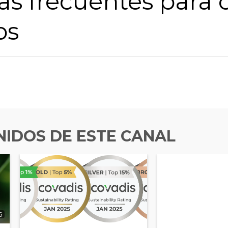
s frecuentes para c
os
IDOS DE ESTE CANAL
6