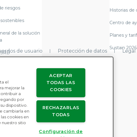
de riesgos
Historias de 
 sostenibles
Centro de a
neral de la solución
Planes y tari
a
Sustain 2026
erdos de usuario
Protección de datos
Legal
CSRD
y alemana sobre la
e suministro)
ACEPTAR
ta el
TODAS LAS
3 de cumplimiento
a mejorar la
COOKIES
o y elaboración de
contribuir a
avegando por
u dispositivo.
RECHAZARLAS
re la esclavitud
e cambiarla en
TODAS
las cookies en
 nuestro sitio
a debida en materia
Configuración de