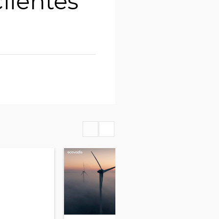
lientes
2:05