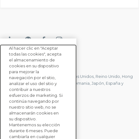
Al hacer clic en "Aceptar
todas las cookies", acepta
el almacenamiento de
CONTACTE CON NOSOTROS
cookies en su dispositivo
para mejorar la
Tenemos oficinas en Francia, Estados Unidos, Reino Unido, Hong
navegación por el sitio,
Kong, Mauricio, Polonia, Canadá, Alemania, Japón, España y
analizar el uso del sitio y
contribuir a nuestros
Singapur.
esfuerzos de marketing. Si
continúa navegando por
nuestro sitio web, no se
CONTACTE CON
almacenarán cookies en
NOSOTROS
su dispositivo.
Mantenemos su elección
durante 6 meses. Puede
SOLUCIONES
cambiarla en cualquier