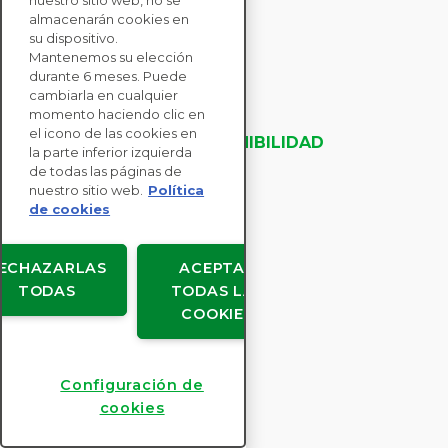
nuestro sitio web, no se
CONTACTE CON
almacenarán cookies en
NOSOTROS
su dispositivo.
Mantenemos su elección
durante 6 meses. Puede
SOLUCIONES
cambiarla en cualquier
momento haciendo clic en
PARA EMPRESAS
el icono de las cookies en
EVALUACIONES DE SOSTENIBILIDAD
la parte inferior izquierda
RECURSOS
de todas las páginas de
ACERCA DE NOSOTROS
nuestro sitio web.
Política
de cookies
ECHAZARLAS
ACEPTAR
TODAS
TODAS LAS
Copyright © EcoVadis
COOKIES
Acuerdos de usuario
Protección de datos
Legal
Configuración de
Configuración de cookies
cookies