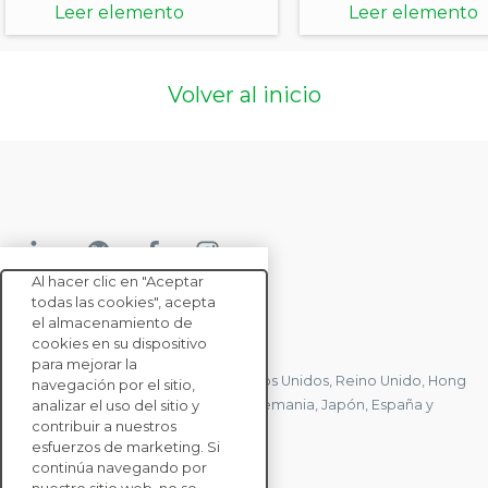
EcoVadis
Leer elemento
Leer elemento
Volver al inicio
Al hacer clic en "Aceptar
todas las cookies", acepta
el almacenamiento de
CONTACTE CON NOSOTROS
cookies en su dispositivo
para mejorar la
Tenemos oficinas en Francia, Estados Unidos, Reino Unido, Hong
navegación por el sitio,
Kong, Mauricio, Polonia, Canadá, Alemania, Japón, España y
analizar el uso del sitio y
contribuir a nuestros
Singapur.
esfuerzos de marketing. Si
continúa navegando por