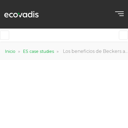
»
»
Los beneficios de Beckers al mejorar las relaciones con los proveedores: un estudio de caso
Inicio
ES case studies