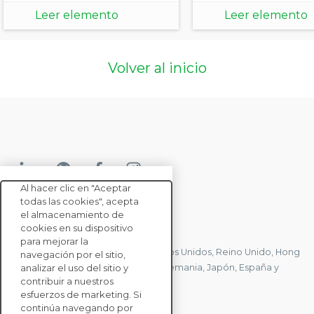
Leer elemento
Leer elemento
Volver al inicio
Al hacer clic en "Aceptar
todas las cookies", acepta
el almacenamiento de
CONTACTE CON NOSOTROS
cookies en su dispositivo
para mejorar la
Tenemos oficinas en Francia, Estados Unidos, Reino Unido, Hong
navegación por el sitio,
Kong, Mauricio, Polonia, Canadá, Alemania, Japón, España y
analizar el uso del sitio y
contribuir a nuestros
Singapur.
esfuerzos de marketing. Si
continúa navegando por