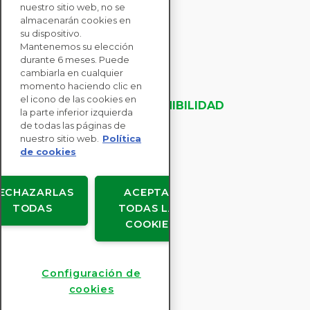
nuestro sitio web, no se
CONTACTE CON
almacenarán cookies en
NOSOTROS
su dispositivo.
Mantenemos su elección
durante 6 meses. Puede
SOLUCIONES
cambiarla en cualquier
momento haciendo clic en
PARA EMPRESAS
el icono de las cookies en
EVALUACIONES DE SOSTENIBILIDAD
la parte inferior izquierda
RECURSOS
de todas las páginas de
ACERCA DE NOSOTROS
nuestro sitio web.
Política
de cookies
ECHAZARLAS
ACEPTAR
TODAS
TODAS LAS
Copyright © EcoVadis
COOKIES
Acuerdos de usuario
Protección de datos
Legal
Configuración de
Configuración de cookies
cookies