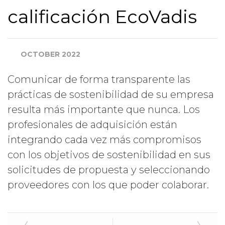
calificación EcoVadis
Cargo
OCTOBER 2022
Ingresos Anuales Globales
Comunicar de forma transparente las
prácticas de sostenibilidad de su empresa
País
resulta más importante que nunca. Los
profesionales de adquisición están
integrando cada vez más compromisos
con los objetivos de sostenibilidad en sus
ACEPTO RECIBIR MÁS
solicitudes de propuesta y seleccionando
INFORMACIÓN DE
proveedores con los que poder colaborar.
ECOVADIS