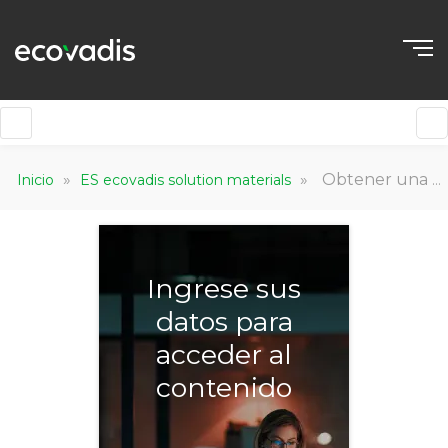
ES
»
»
Obtener una calificación EcoVadis
Inicio
ES ecovadis solution materials
Ingrese sus
datos para
acceder al
contenido