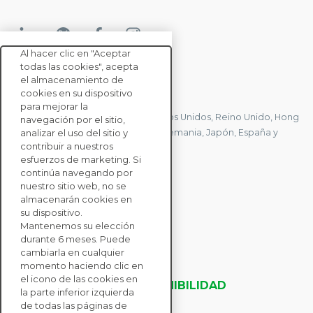
Al hacer clic en "Aceptar
todas las cookies", acepta
el almacenamiento de
CONTACTE CON NOSOTROS
cookies en su dispositivo
para mejorar la
Tenemos oficinas en Francia, Estados Unidos, Reino Unido, Hong
navegación por el sitio,
Kong, Mauricio, Polonia, Canadá, Alemania, Japón, España y
analizar el uso del sitio y
contribuir a nuestros
Singapur.
esfuerzos de marketing. Si
continúa navegando por
nuestro sitio web, no se
CONTACTE CON
almacenarán cookies en
NOSOTROS
su dispositivo.
Mantenemos su elección
durante 6 meses. Puede
SOLUCIONES
cambiarla en cualquier
momento haciendo clic en
PARA EMPRESAS
el icono de las cookies en
EVALUACIONES DE SOSTENIBILIDAD
la parte inferior izquierda
RECURSOS
de todas las páginas de