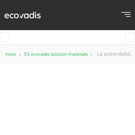
»
»
La sostenibilidad en la Gobernanza Corporativa en la metodología de EcoVadis
Inicio
ES ecovadis solution materials