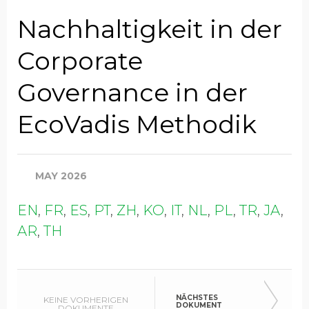
Position
Nachhaltigkeit in der
Corporate
Unternehmen
Governance in der
EcoVadis Methodik
Industrie
MAY 2026
Jahresumsatz (global)
EN
,
FR
,
ES
,
PT
,
ZH
,
KO
,
IT
,
NL
,
PL
,
TR
,
JA
,
AR
,
TH
Land
NÄCHSTES
KEINE VORHERIGEN
DOKUMENT
DOKUMENTE