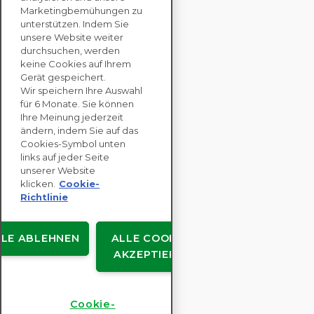
KONTAKTIEREN SIE
Marketingbemühungen zu
UNS
unterstützen. Indem Sie
unsere Website weiter
durchsuchen, werden
keine Cookies auf Ihrem
UNTERNEHMENS
Gerät gespeichert.
LÖSUNGEN
Wir speichern Ihre Auswahl
für 6 Monate. Sie können
NACHHALTIGKEITS
Ihre Meinung jederzeit
ändern, indem Sie auf das
BEWERTUNGEN
Cookies-Symbol unten
RESSOURCEN
links auf jeder Seite
ÜBER
unserer Website
klicken.
Cookie-
Richtlinie
LLE ABLEHNEN
ALLE COOKIES
Urheberrecht © EcoVadis
AKZEPTIEREN
Benutzervereinbarungen
Datenschutz
Rechtliches
Cookie-
Cookie-Einstellungen