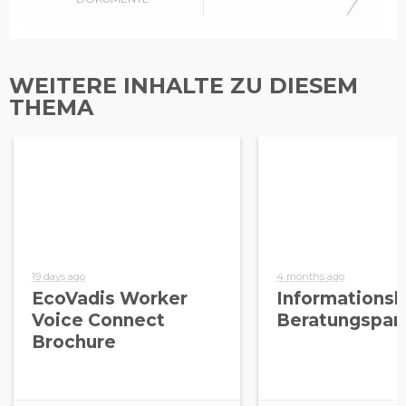
Für Kommunikation
von EcoVadis anmelden
WEITERE INHALTE ZU DIESEM
THEMA
19 days ago
4 months ago
EcoVadis Worker
Informationsl
Voice Connect
Beratungspar
Brochure