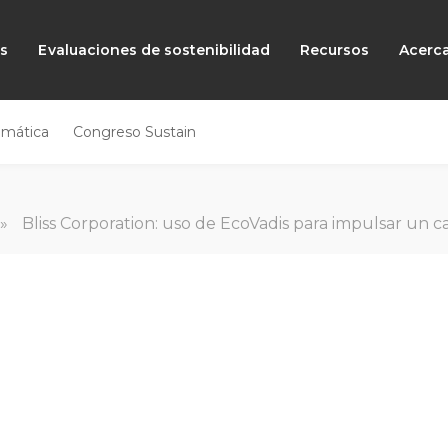
as
Evaluaciones de sostenibilidad
Recursos
Acerc
emática
Congreso Sustain
»
Bliss Corporation: uso de EcoVadis para impulsar un ca