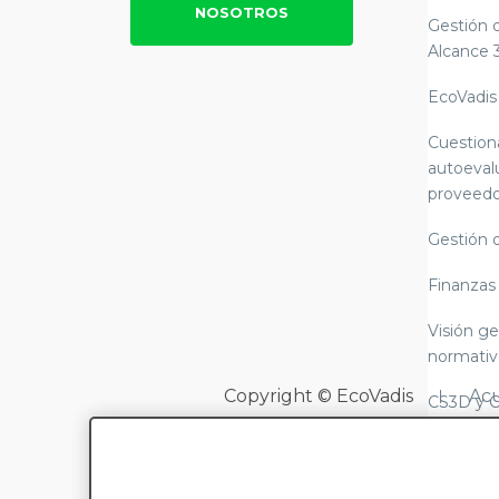
NOSOTROS
Gestión 
Alcance 
EcoVadis
Cuestion
autoeval
proveedo
Gestión 
Finanzas
Visión ge
normativ
Copyright © EcoVadis
Acu
CS3D y 
LkSG (Le
cadena d