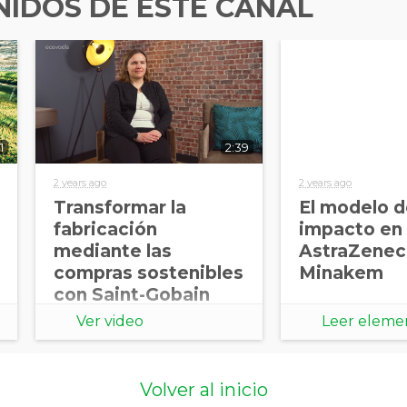
IDOS DE ESTE CANAL
1
2:39
2 years ago
2 years ago
Transformar la
El modelo 
fabricación
impacto en 
mediante las
AstraZenec
compras sostenibles
Minakem
con Saint-Gobain
Ver video
Leer eleme
Volver al inicio