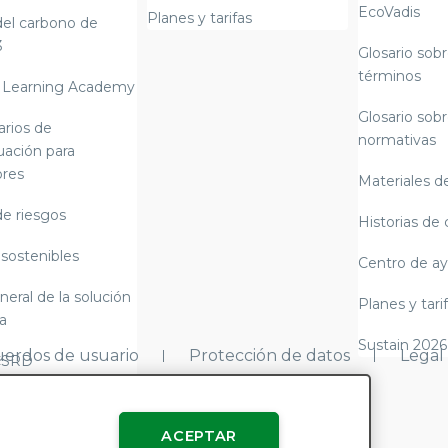
EcoVadis
Planes y tarifas
del carbono de
3
Glosario sobr
términos
 Learning Academy
Glosario sobr
arios de
normativas
uación para
res
Materiales de
de riesgos
Historias de 
 sostenibles
Centro de a
neral de la solución
Planes y tari
a
Sustain 2026
erdos de usuario
Protección de datos
Legal
CSRD
y alemana sobre la
e suministro)
ACEPTAR