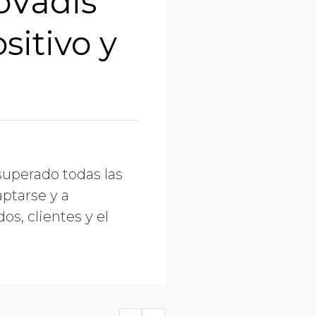
oVadis
itivo y
 superado todas las
aptarse y a
s, clientes y el