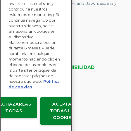
Kong, Mauricio, Polonia, Canadá, Alemania, Japón, España y
analizar el uso del sitio y
contribuir a nuestros
Singapur.
esfuerzos de marketing. Si
continúa navegando por
nuestro sitio web, no se
CONTACTE CON
almacenarán cookies en
NOSOTROS
su dispositivo.
Mantenemos su elección
durante 6 meses. Puede
SOLUCIONES
cambiarla en cualquier
momento haciendo clic en
PARA EMPRESAS
el icono de las cookies en
EVALUACIONES DE SOSTENIBILIDAD
la parte inferior izquierda
RECURSOS
de todas las páginas de
ACERCA DE NOSOTROS
nuestro sitio web.
Política
de cookies
ECHAZARLAS
ACEPTAR
TODAS
TODAS LAS
Copyright © EcoVadis
COOKIES
Acuerdos de usuario
Protección de datos