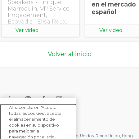
Speakers: • Enrique
en el mercado
Marroquin, VP Service
español
Engagement,
EcoVadis • Elisa Roux,
Customer Success
Ver video
Ver video
Director, EcoVadis
Volver al inicio
Al hacer clic en "Aceptar
todas las cookies", acepta
el almacenamiento de
CONTACTE CON NOSOTROS
cookies en su dispositivo
para mejorar la
Tenemos oficinas en Francia, Estados Unidos, Reino Unido, Hong
navegación por el sitio,