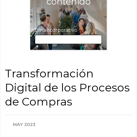
contenido
Email corporativo
Email corporativo
Transformación
Digital de los Procesos
Nombre
de Compras
Apellidos
MAY 2023