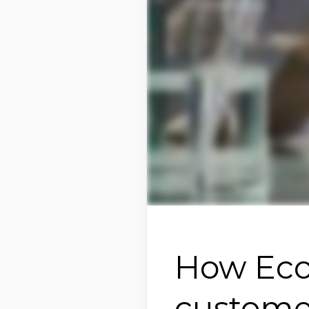
How Eco
custome