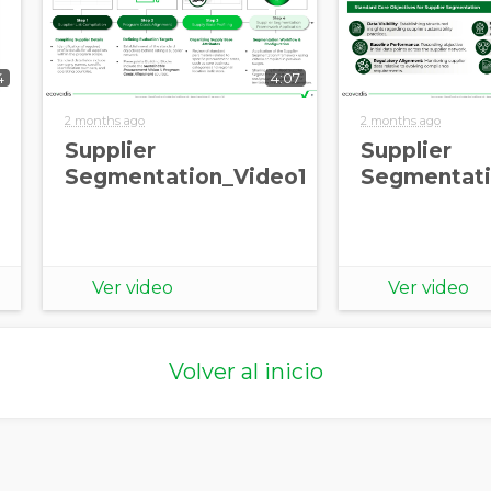
4
4:07
2 months ago
2 months ago
Supplier
Supplier
Segmentation_Video1
Segmentati
Ver video
Ver video
Volver al inicio