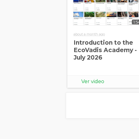
1:5
about a month ago
Introduction to the
EcoVadis Academy -
July 2026
Ver video