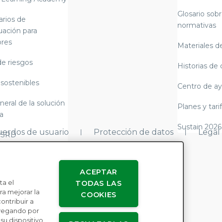
Glosario sobr
arios de
normativas
uación para
res
Materiales de
de riesgos
Historias de 
 sostenibles
Centro de a
neral de la solución
Planes y tari
a
Sustain 2026
erdos de usuario
Protección de datos
Legal
CSRD
y alemana sobre la
e suministro)
ACEPTAR
ta el
TODAS LAS
3 de cumplimiento
a mejorar la
COOKIES
o y elaboración de
contribuir a
avegando por
u dispositivo.