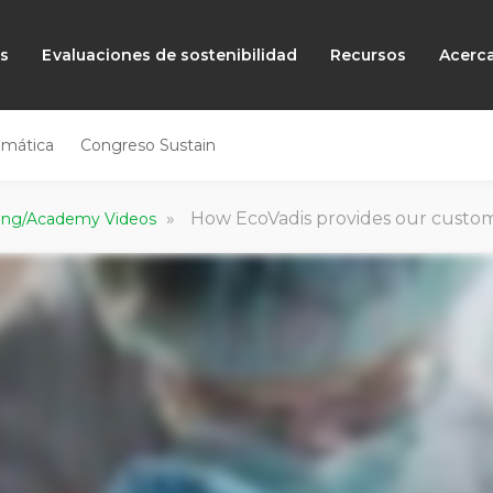
as
Evaluaciones de sostenibilidad
Recursos
Acerc
emática
Congreso Sustain
»
How EcoVadis provides our customer
rning/Academy Videos