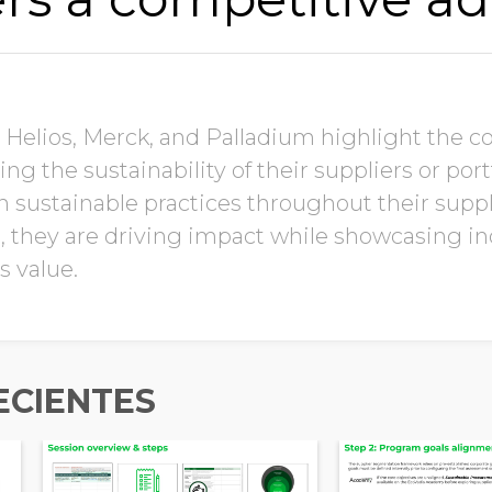
elios, Merck, and Palladium highlight the c
ng the sustainability of their suppliers or por
 sustainable practices throughout their suppl
, they are driving impact while showcasing in
s value.
ECIENTES