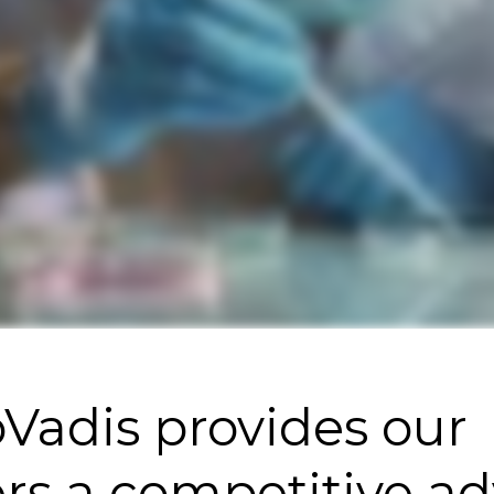
Vadis provides our
rs a competitive a