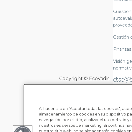
Cuestion
autoeval
proveedo
Gestión 
Finanzas
Visión ge
normativ
Copyright © EcoVadis
Acu
CS3D y 
LkSG (Le
cadena d
Al hacer clic en "Aceptar todas las cookies", acep
Alcance 
almacenamiento de cookies en su dispositivo par
normativ
navegación por el sitio, analizar el uso del sitio y 
informes
nuestros esfuerzos de marketing. Si continúa n
nuestro sitio web, no se almacenarán cookies en s