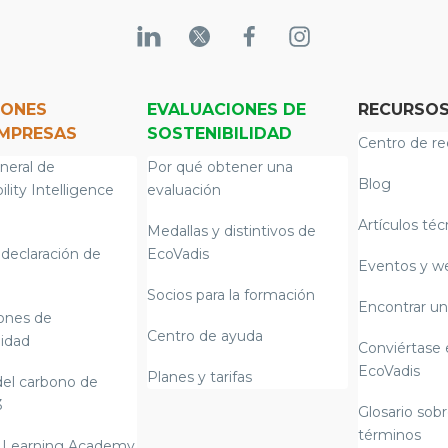
IONES
EVALUACIONES DE
RECURSO
EMPRESAS
SOSTENIBILIDAD
Centro de re
neral de
Por qué obtener una
Blog
ility Intelligence
evaluación
Artículos téc
Medallas y distintivos de
declaración de
EcoVadis
Eventos y w
Socios para la formación
Encontrar un
iones de
Centro de ayuda
lidad
Conviértase 
EcoVadis
Planes y tarifas
del carbono de
3
Glosario sobr
términos
 Learning Academy