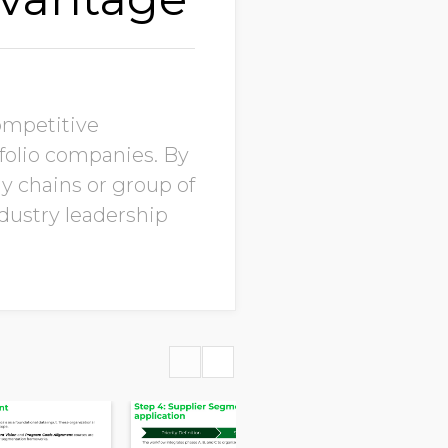
ompetitive
tfolio companies. By
y chains or group of
dustry leadership