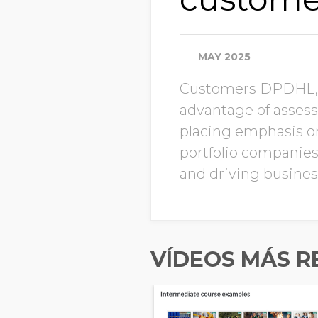
MAY 2025
Customers DPDHL, H
advantage of assessi
placing emphasis on
portfolio companies
and driving busines
VÍDEOS MÁS R