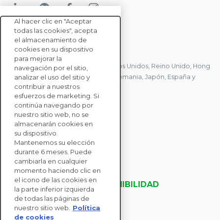
Al hacer clic en "Aceptar
todas las cookies", acepta
el almacenamiento de
CONTACTE CON NOSOTROS
cookies en su dispositivo
para mejorar la
Tenemos oficinas en Francia, Estados Unidos, Reino Unido, Hong
navegación por el sitio,
Kong, Mauricio, Polonia, Canadá, Alemania, Japón, España y
analizar el uso del sitio y
contribuir a nuestros
Singapur.
esfuerzos de marketing. Si
continúa navegando por
nuestro sitio web, no se
CONTACTE CON
almacenarán cookies en
NOSOTROS
su dispositivo.
Mantenemos su elección
durante 6 meses. Puede
SOLUCIONES
cambiarla en cualquier
momento haciendo clic en
PARA EMPRESAS
el icono de las cookies en
EVALUACIONES DE SOSTENIBILIDAD
la parte inferior izquierda
RECURSOS
de todas las páginas de
ACERCA DE NOSOTROS
nuestro sitio web.
Política
de cookies