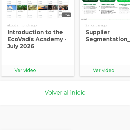
1:54
about a month ago
2 months ago
Introduction to the
Supplier
EcoVadis Academy -
Segmentation_
July 2026
Ver video
Ver video
Volver al inicio