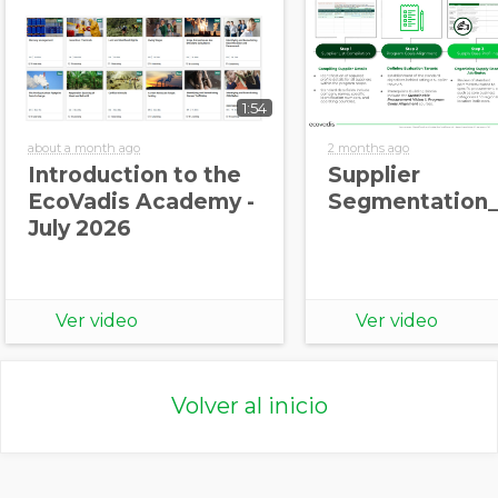
1:54
about a month ago
2 months ago
Introduction to the
Supplier
EcoVadis Academy -
Segmentation_
July 2026
Ver video
Ver video
Volver al inicio