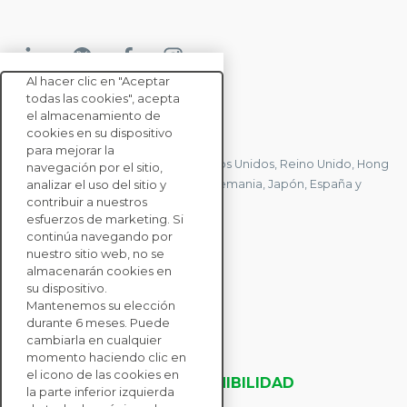
Al hacer clic en "Aceptar
todas las cookies", acepta
el almacenamiento de
CONTACTE CON NOSOTROS
cookies en su dispositivo
para mejorar la
Tenemos oficinas en Francia, Estados Unidos, Reino Unido, Hong
navegación por el sitio,
Kong, Mauricio, Polonia, Canadá, Alemania, Japón, España y
analizar el uso del sitio y
contribuir a nuestros
Singapur.
esfuerzos de marketing. Si
continúa navegando por
nuestro sitio web, no se
CONTACTE CON
almacenarán cookies en
NOSOTROS
su dispositivo.
Mantenemos su elección
durante 6 meses. Puede
SOLUCIONES
cambiarla en cualquier
momento haciendo clic en
PARA EMPRESAS
el icono de las cookies en
EVALUACIONES DE SOSTENIBILIDAD
la parte inferior izquierda
RECURSOS