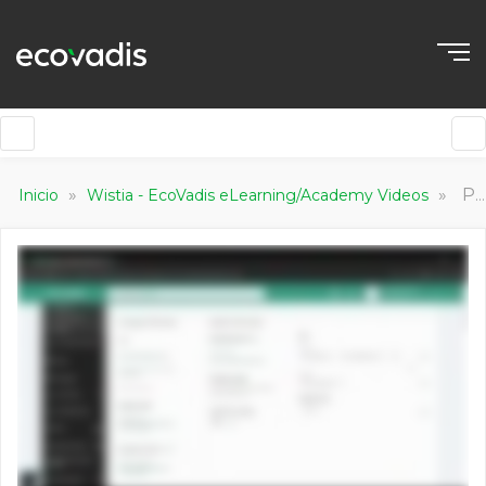
»
»
Part One Rating Demo II
Inicio
Wistia - EcoVadis eLearning/Academy Videos