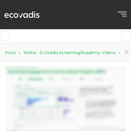
»
»
Reaching Engagement Science Based Targets
Inicio
Wistia - EcoVadis eLearning/Academy Videos