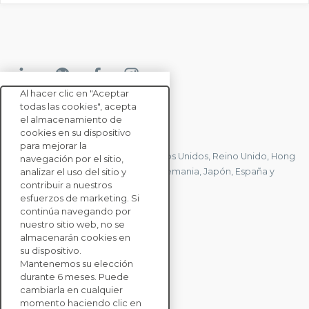
Al hacer clic en "Aceptar
todas las cookies", acepta
el almacenamiento de
CONTACTE CON NOSOTROS
cookies en su dispositivo
para mejorar la
Tenemos oficinas en Francia, Estados Unidos, Reino Unido, Hong
navegación por el sitio,
Kong, Mauricio, Polonia, Canadá, Alemania, Japón, España y
analizar el uso del sitio y
contribuir a nuestros
Singapur.
esfuerzos de marketing. Si
continúa navegando por
nuestro sitio web, no se
CONTACTE CON
almacenarán cookies en
NOSOTROS
su dispositivo.
Mantenemos su elección
durante 6 meses. Puede
SOLUCIONES
cambiarla en cualquier
momento haciendo clic en
PARA EMPRESAS