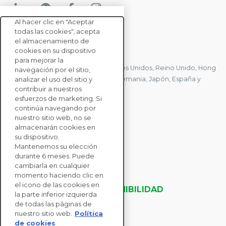
Al hacer clic en "Aceptar
todas las cookies", acepta
el almacenamiento de
CONTACTE CON NOSOTROS
cookies en su dispositivo
para mejorar la
Tenemos oficinas en Francia, Estados Unidos, Reino Unido, Hong
navegación por el sitio,
Kong, Mauricio, Polonia, Canadá, Alemania, Japón, España y
analizar el uso del sitio y
contribuir a nuestros
Singapur.
esfuerzos de marketing. Si
continúa navegando por
nuestro sitio web, no se
CONTACTE CON
almacenarán cookies en
NOSOTROS
su dispositivo.
Mantenemos su elección
durante 6 meses. Puede
SOLUCIONES
cambiarla en cualquier
momento haciendo clic en
PARA EMPRESAS
el icono de las cookies en
EVALUACIONES DE SOSTENIBILIDAD
la parte inferior izquierda
RECURSOS
de todas las páginas de
ACERCA DE NOSOTROS
nuestro sitio web.
Política
de cookies