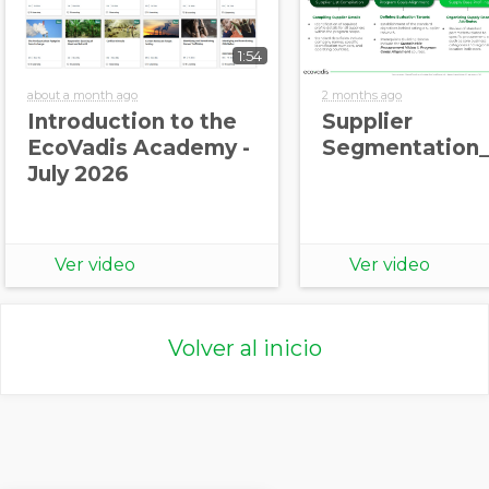
1:54
about a month ago
2 months ago
Introduction to the
Supplier
EcoVadis Academy -
Segmentation_
July 2026
Ver video
Ver video
Volver al inicio