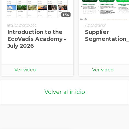
1:54
about a month ago
2 months ago
Introduction to the
Supplier
EcoVadis Academy -
Segmentation_
July 2026
Ver video
Ver video
Volver al inicio