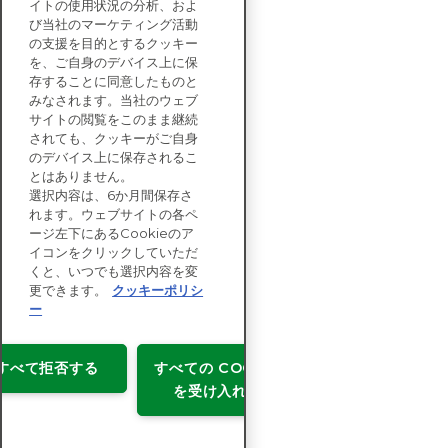
イトの使用状況の分析、およ
び当社のマーケティング活動
の支援を目的とするクッキー
を、ご自身のデバイス上に保
お問い合わせ
存することに同意したものと
みなされます。当社のウェブ
サイトの閲覧をこのまま継続
エンタープライズ向け
されても、クッキーがご自身
ソリューション
のデバイス上に保存されるこ
とはありません。
サステナビリティ
選択内容は、6か月間保存さ
評価
れます。ウェブサイトの各ペ
リソース
ージ左下にあるCookieのア
企業情報
イコンをクリックしていただ
くと、いつでも選択内容を変
更できます。
クッキーポリシ
ー
Copyright © EcoVadis
すべて拒否する
すべての COOKIE
利用許諾
を受け入れる
データプライバシー
利用規約