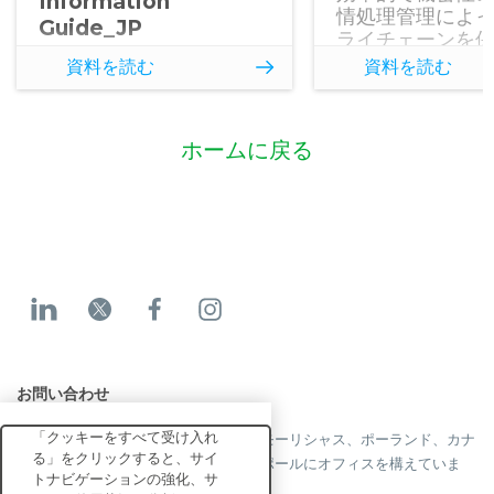
Information
情処理管理によ
Guide_JP
ライチェーンを
しょう。迅速な
資料を読む
資料を読む
により、労働者
コンプライアン
上、レジリエン
ホームに戻る
を実現します。
お問い合わせ
「クッキーをすべて受け入れ
当社はフランス、米国、英国、香港、モーリシャス、ポーランド、カナ
る」をクリックすると、サイ
ダ、ドイツ、日本、スペイン、シンガポールにオフィスを構えていま
トナビゲーションの強化、サ
す。