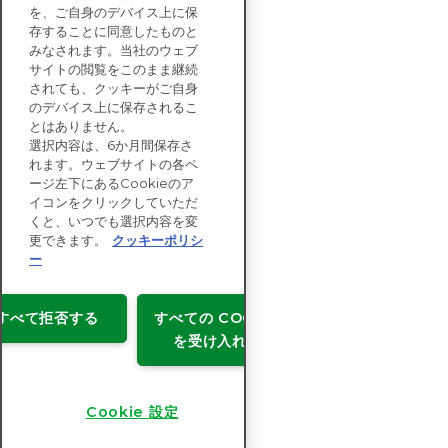
を、ご自身のデバイス上に保
お問い合わせ
存することに同意したものと
みなされます。当社のウェブ
サイトの閲覧をこのまま継続
エンタープライズ向け
されても、クッキーがご自身
ソリューション
のデバイス上に保存されるこ
とはありません。
サステナビリティ
選択内容は、6か月間保存さ
評価
れます。ウェブサイトの各ペ
リソース
ージ左下にあるCookieのア
企業情報
イコンをクリックしていただ
くと、いつでも選択内容を変
更できます。
クッキーポリシ
ー
Copyright © EcoVadis
すべて拒否する
すべての COOKIE
利用許諾
を受け入れる
データプライバシー
利用規約
Cookie 設定
Cookie 設定