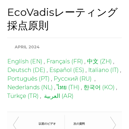
会社名
EcoVadisレーティング
採点原則
EcoVadisから情報を受け
取ることに同意します
APRIL 2024
年間連結売上高(€)
English (EN)
,
Français (FR)
,
中文 (ZH)
,
Deutsch (DE)
,
Español (ES)
,
Italiano (IT)
,
業界
Português (PT)
,
Русский (RU)
,
Nederlands (NL)
,
ไทย (TH)
,
한국어 (KO)
,
Türkçe (TR)
,
العربية (AR)
ご所属部署とご役職
国名
以前のビデオ
次の資料