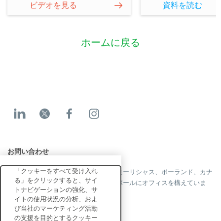
でサステナビリティ評価
ビデオを見る
資料を読む
対応をご担当の方、また
は受審を検討されている
方
ホームに戻る
お問い合わせ
「クッキーをすべて受け入れ
当社はフランス、米国、英国、香港、モーリシャス、ポーランド、カナ
る」をクリックすると、サイ
ダ、ドイツ、日本、スペイン、シンガポールにオフィスを構えていま
トナビゲーションの強化、サ
す。
イトの使用状況の分析、およ
び当社のマーケティング活動
の支援を目的とするクッキー