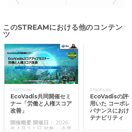
このSTREAMにおける他のコンテン
ツ
42:30
2 months ago
3 months ago
EcoVadis共同開催セミ
EcoVadisの
ナー「労働と人権スコア
用いた コーポレ
改善」
バナンスにおける
テナビリティ
開催概要 開催日： 2026
年４月２１日 対象： 企業