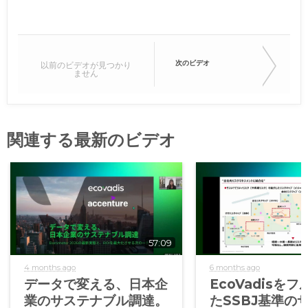
次のビデオ
以前のビデオが見つかり
ません
関連する最新のビデオ
57:09
4 months ago
6 months ago
データで変える、日本企
EcoVadisを
業のサステナブル調達。
たSSBJ基準の