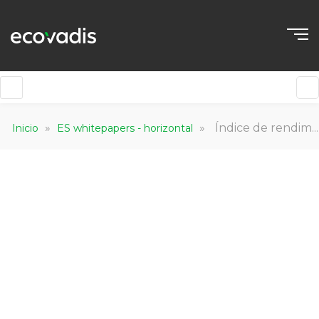
»
»
Índice de rendimiento de la sostenibilidad empresarial: 8ª edición. Datos sobre las calificaciones de la cadena de valor global (2019-2023)
Inicio
ES whitepapers - horizontal