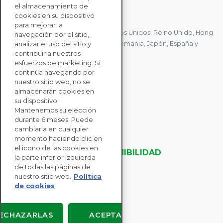
el almacenamiento de
CONTACTE CON NOSOTROS
cookies en su dispositivo
para mejorar la
Tenemos oficinas en Francia, Estados Unidos, Reino Unido, Hong
navegación por el sitio,
Kong, Mauricio, Polonia, Canadá, Alemania, Japón, España y
analizar el uso del sitio y
contribuir a nuestros
Singapur.
esfuerzos de marketing. Si
continúa navegando por
nuestro sitio web, no se
CONTACTE CON
almacenarán cookies en
NOSOTROS
su dispositivo.
Mantenemos su elección
durante 6 meses. Puede
SOLUCIONES
cambiarla en cualquier
momento haciendo clic en
PARA EMPRESAS
el icono de las cookies en
EVALUACIONES DE SOSTENIBILIDAD
la parte inferior izquierda
RECURSOS
de todas las páginas de
ACERCA DE NOSOTROS
nuestro sitio web.
Política
de cookies
ECHAZARLAS
ACEPTAR