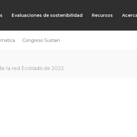
as
Evaluaciones de sostenibilidad
Recursos
Acerc
emática
Congreso Sustain
e la red EcoVadis de 2022