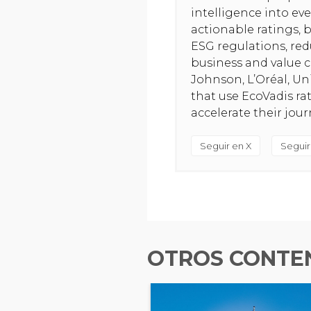
intelligence into ev
actionable ratings, b
ESG regulations, red
business and value c
Johnson, L’Oréal, U
that use EcoVadis ra
accelerate their jou
Seguir en X
Seguir
OTROS CONTEN