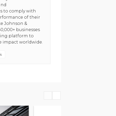
and
hts to comply with
rformance of their
ike Johnson &
50,000+ businesses
ning platform to
ve impact worldwide.
s