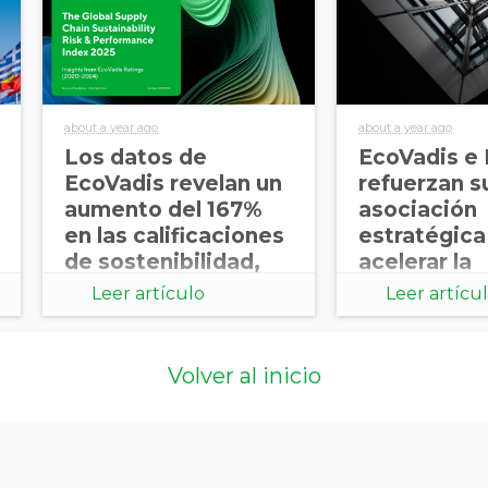
about a year ago
about a year ago
Los datos de
EcoVadis e 
EcoVadis revelan un
refuerzan s
aumento del 167%
asociación
en las calificaciones
estratégica
de sostenibilidad,
acelerar la
mientras el retorno
identificac
Leer artículo
Leer artícu
de la inversión en
riesgos en l
ESG gana
cadenas de
suministro
Volver al inicio