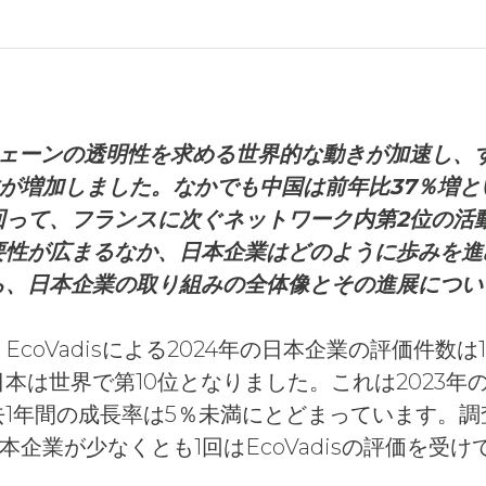
チェーンの透明性を求める世界的な動きが加速し、
価件数が増加しました。なかでも中国は前年比37％増
回って、フランスに次ぐネットワーク内第2位の活
要性が広まるなか、日本企業はどのように歩みを進
ら、日本企業の取り組みの全体像とその進展につい
coVadisによる2024年の日本企業の評価件数は1
は世界で第10位となりました。これは2023年の約
1年間の成長率は5％未満にとどまっています。
日本企業が少なくとも1回はEcoVadisの評価を受