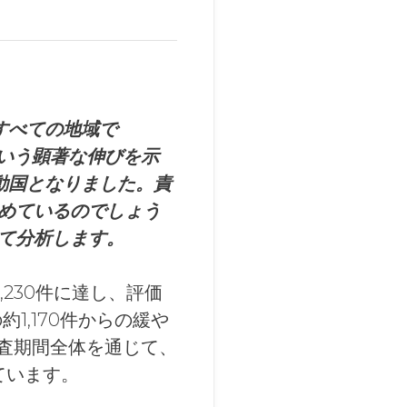
すべての地域で
という顕著な伸びを示
動国となりました。責
めているのでしょう
て分析します。
,230件に達し、評価
1,170件からの緩や
調査期間全体を通じて、
けています。