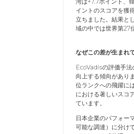
湾は+7.7ポイント、
イントのスコアを獲
立ちました。結果とし
域の中では世界第27
なぜこの差が生まれ
EcoVadisの評
向上する傾向があり
位ランクへの飛躍に
における著しいスコ
ています。
日本企業のパフォーマ
可能な調達）に分け