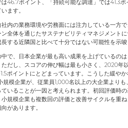
は46.7ポイント、「持続可能な調達」では41.3
ています。
自社内の業務環境や労務面には注力している一方で
ーン全体を通じたサステナビリティマネジメントに
成長する近隣国と比べて十分ではない可能性を示唆
中で、日本企業が最も高い成果を上げているのは、
ただし、スコアの伸び幅は最も小さく、2020年以降
は+1.5ポイントにとどまっています。こうした緩や
小規模企業が、従業員1,000名以上の大企業よりも
っていることが一因と考えられます。初回評価時の
、小規模企業も複数回の評価と改善サイクルを重ね
傾向があります。