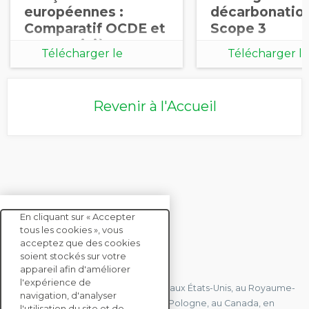
européennes :
décarbonatio
Comparatif OCDE et
Scope 3
BICS – Sixième
Télécharger le
Télécharger le
édition 2025
document
document
Revenir à l'Accueil
En cliquant sur « Accepter
tous les cookies », vous
acceptez que des cookies
soient stockés sur votre
CONTACTEZ-NOUS
appareil afin d'améliorer
l'expérience de
Nous avons des bureaux en France, aux États-Unis, au Royaume-
navigation, d'analyser
Uni, à Hong Kong, à l'île Maurice, en Pologne, au Canada, en
l'utilisation du site et de