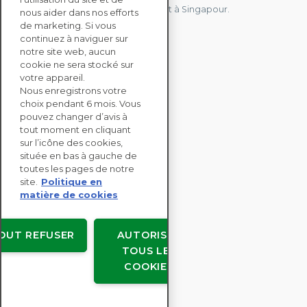
Allemagne, au Japon, en Espagne et à Singapour.
nous aider dans nos efforts
de marketing. Si vous
continuez à naviguer sur
notre site web, aucun
CONTACTEZ-NOUS
cookie ne sera stocké sur
votre appareil.
Nous enregistrons votre
SOLUTIONS
choix pendant 6 mois. Vous
ENTERPRISE
pouvez changer d’avis à
tout moment en cliquant
sur l’icône des cookies,
ÉVALUATIONS RSE
située en bas à gauche de
RESSOURCES
toutes les pages de notre
À PROPOS
site.
Politique en
matière de cookies
OUT REFUSER
AUTORISER
TOUS LES
Copyright © EcoVadis
COOKIES
Accords avec les utilisateurs
Confidentialité des données
Mentions légales