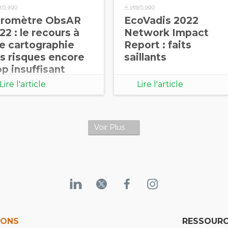
ars ago
4 years ago
romètre ObsAR
EcoVadis 2022
22 : le recours à
Network Impact
e cartographie
Report : faits
s risques encore
saillants
op insuffisant
Lire l'article
Lire l'article
Voir Plus
IONS
RESSOURC