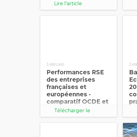
ce
Lire l'article
no
3 years ago
3 ye
Performances RSE
Ba
des entreprises
Ec
françaises et
20
européennes -
co
comparatif OCDE et
pr
BICS
pe
Télécharger le
fi
document