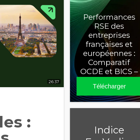
Performances
RSE des
entreprises
françaises et
européennes :
Comparatif
OCDE et BICS –
Sixième édition
26:37
Télécharger
2025
es :
Indice
es