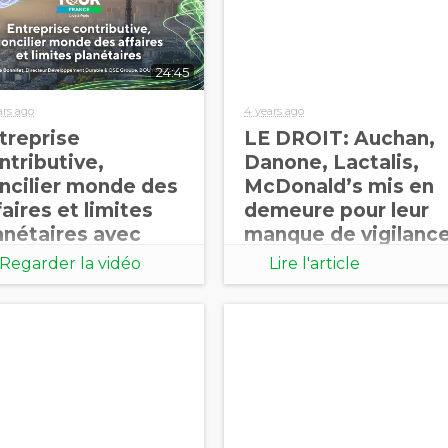
24:45
ars ago
4 years ago
treprise
LE DROIT: Auchan,
ntributive,
Danone, Lactalis,
ncilier monde des
McDonald’s mis en
faires et limites
demeure pour leur
anétaires avec
manque de vigilanc
brice Bonnifet
sur le plastique
Regarder la vidéo
Lire l'article