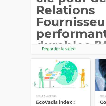
Relations
Fournisseu
performant
durables [
Regarder la vidéo
Tour 2025]
about a year ago
abou
EcoVadis index :
C