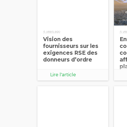
4 years ago
4 ye
Vision des
En
fournisseurs sur les
co
exigences RSE des
co
donneurs d’ordre
af
pl
Fa
Lire l'article