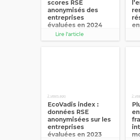
scores RSE
l’
anonymisés des
re
entreprises
ré
évaluées en 2024
en
Lire l'article
2 years ago
2 ye
EcoVadis index :
Pl
données RSE
en
anonymisées sur les
fr
entreprises
in
évaluées en 2023
mo