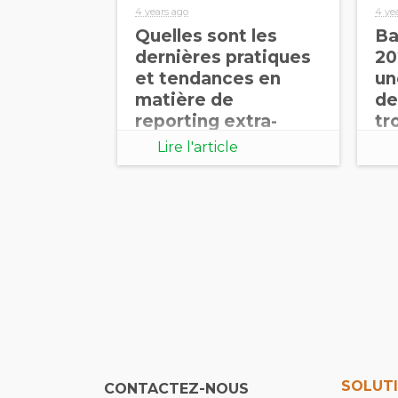
4 years ago
4 ye
Quelles sont les
Ba
dernières pratiques
20
et tendances en
un
matière de
de
reporting extra-
tr
financier en France?
Lire l'article
SOLUT
CONTACTEZ-NOUS