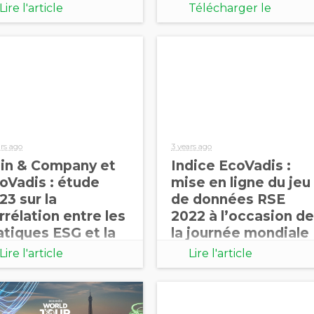
rtification ou
t
Lire l'article
Télécharger le
tation RSE.
document
ars ago
3 years ago
in & Company et
Indice EcoVadis :
oVadis : étude
mise en ligne du jeu
23 sur la
de données RSE
rrélation entre les
2022 à l’occasion de
atiques ESG et la
la journée mondiale
rformance
Achats
Lire l'article
Lire l'article
nancière
Responsables
#WSPD