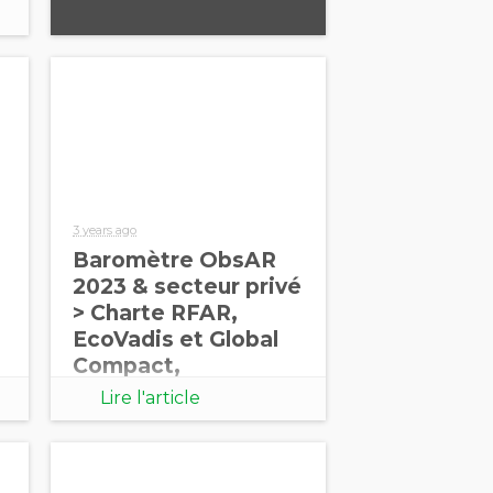
3 years ago
Baromètre ObsAR
2023 & secteur privé
> Charte RFAR,
EcoVadis et Global
Compact,
démarches les plus
Lire l'article
citées.