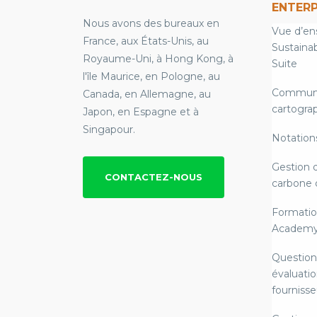
ENTERP
Nous avons des bureaux en
Vue d’en
France, aux États-Unis, au
Sustainab
Royaume-Uni, à Hong Kong, à
Suite
l'île Maurice, en Pologne, au
Communi
Canada, en Allemagne, au
cartograp
Japon, en Espagne et à
Singapour.
Notation
Gestion 
CONTACTEZ-NOUS
carbone 
Formatio
Academ
Question
évaluatio
fournisse