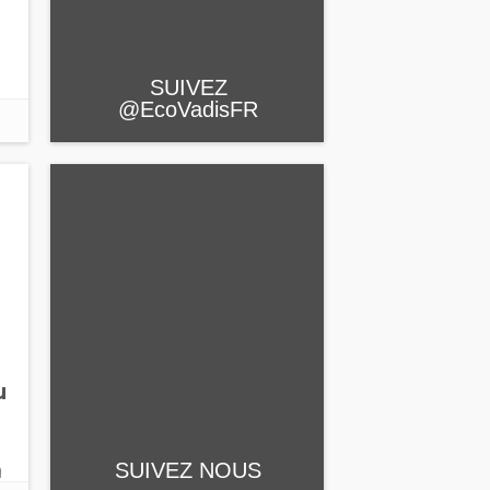
SUIVEZ
@EcoVadisFR
n
u
n
SUIVEZ NOUS