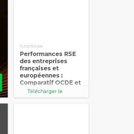
10 months ago
Performances RSE
des entreprises
françaises et
européennes :
Comparatif OCDE et
BICS – Sixième
Télécharger le
édition 2025
document