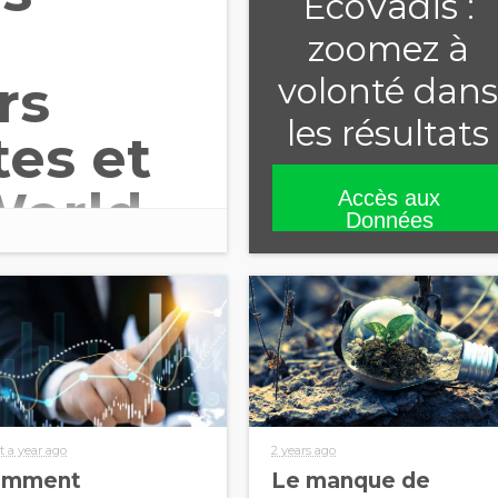
EcoVadis :
zoomez à
rs
volonté dans
les résultats
es et
World
Accès aux
Données
t a year ago
2 years ago
omment
Le manque de