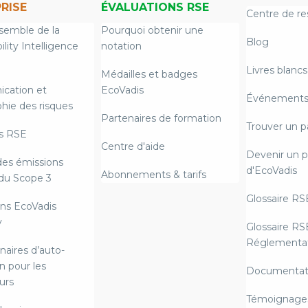
RISE
ÉVALUATIONS RSE
Centre de re
semble de la
Pourquoi obtenir une
Blog
ility Intelligence
notation
Livres blancs
Médailles et badges
cation et
EcoVadis
Événements 
hie des risques
Partenaires de formation
Trouver un p
s RSE
Centre d'aide
Devenir un p
des émissions
d'EcoVadis
Abonnements & tarifs
du Scope 3
Glossaire RS
ns EcoVadis
y
Glossaire RS
Réglementat
naires d’auto-
n pour les
Documentat
urs
Témoignages