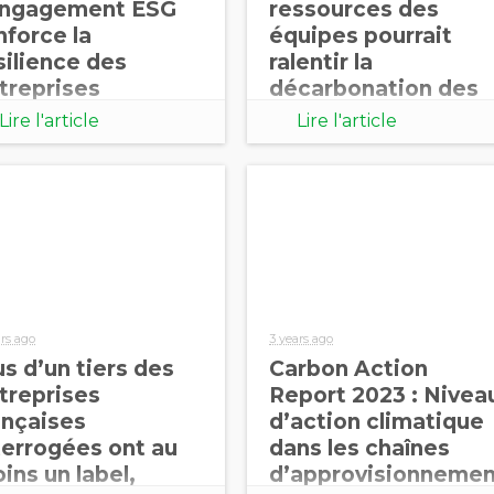
engagement ESG
ressources des
nforce la
équipes pourrait
silience des
ralentir la
treprises
décarbonation des
chaînes
Lire l'article
Lire l'article
d’approvisionneme
t
ars ago
3 years ago
us d’un tiers des
Carbon Action
treprises
Report 2023 : Nivea
ançaises
d’action climatique
terrogées ont au
dans les chaînes
ins un label,
d’approvisionneme