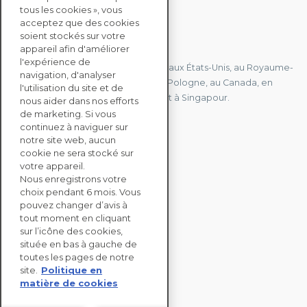
tous les cookies », vous
acceptez que des cookies
soient stockés sur votre
CONTACTEZ-NOUS
appareil afin d'améliorer
l'expérience de
Nous avons des bureaux en France, aux États-Unis, au Royaume-
navigation, d'analyser
Uni, à Hong Kong, à l'île Maurice, en Pologne, au Canada, en
l'utilisation du site et de
Allemagne, au Japon, en Espagne et à Singapour.
nous aider dans nos efforts
de marketing. Si vous
continuez à naviguer sur
notre site web, aucun
CONTACTEZ-NOUS
cookie ne sera stocké sur
votre appareil.
Nous enregistrons votre
SOLUTIONS
choix pendant 6 mois. Vous
ENTERPRISE
pouvez changer d’avis à
tout moment en cliquant
sur l’icône des cookies,
ÉVALUATIONS RSE
située en bas à gauche de
RESSOURCES
toutes les pages de notre
À PROPOS
site.
Politique en
matière de cookies