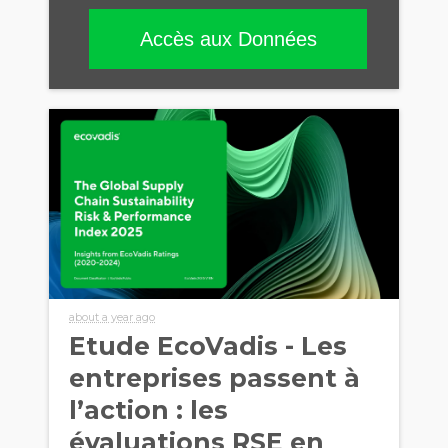
Accès aux Données
about a year ago
Etude EcoVadis - Les
entreprises passent à
l’action : les
évaluations RSE en