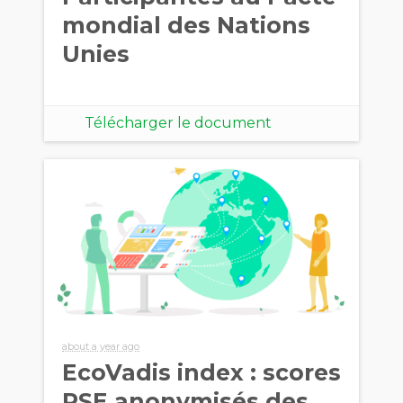
mondial des Nations
Unies
Télécharger le document
about a year ago
EcoVadis index : scores
RSE anonymisés des