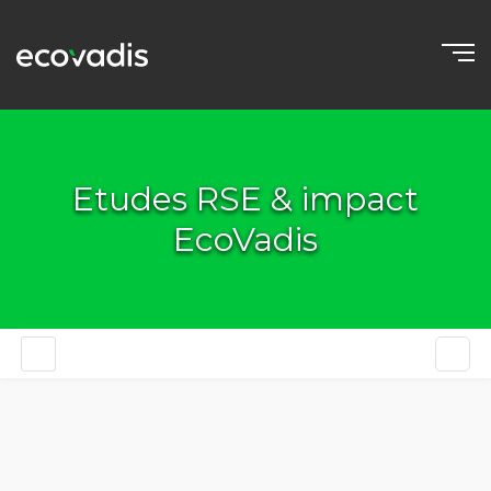
Etudes RSE & impact
EcoVadis
FR