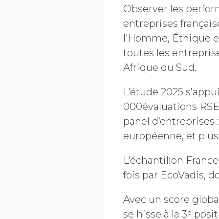
Observer les perfor
entreprises françai
l'Homme, Éthique et
toutes les entrepris
Afrique du Sud.
L’étude 2025 s’appu
000
évaluations RSE
panel d’entreprises
européenne, et plus
L’échantillon Franc
fois par EcoVadis, d
Avec un score globa
se hisse à la 3ᵉ posi