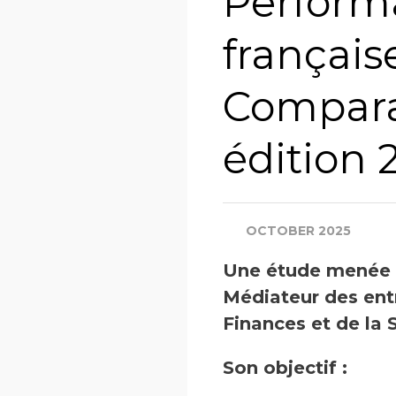
Perform
français
Compara
édition 
OCTOBER 2025
Une étude menée t
Médiateur des entr
Finances et de la 
Son objectif :