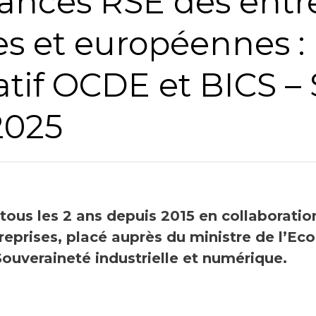
ances RSE des entr
Nom
es et européennes :
Société
tif OCDE et BICS –
2025
Chiffre d'affaires annuel
Industrie
ous les 2 ans depuis 2015 en collaboratio
eprises, placé auprès du ministre de l’Ec
Profession
Souveraineté industrielle et numérique.
Pays