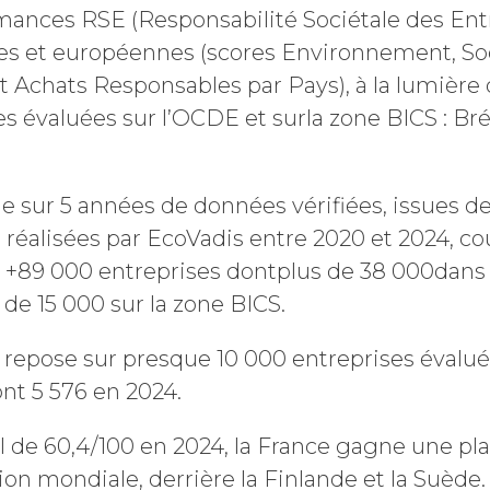
mances RSE (Responsabilité Sociétale des Ent
ses et européennes (scores Environnement, Soc
 Achats Responsables par Pays), à la lumièr
es évaluées sur l’OCDE et surla zone BICS : Brés
Refuser les
communications EcoVadis
ie sur 5 années de données vérifiées, issues d
 réalisées par EcoVadis entre 2020 et 2024, co
 : +89 000 entreprises dontplus de
38 000
dans 
 de 15 000 sur la zone BICS.
e repose sur presque 10 000 entreprises évalu
ont 5 576 en 2024.
l de 60,4/100 en 2024, la France gagne une pl
tion mondiale, derrière la Finlande et la Suède.