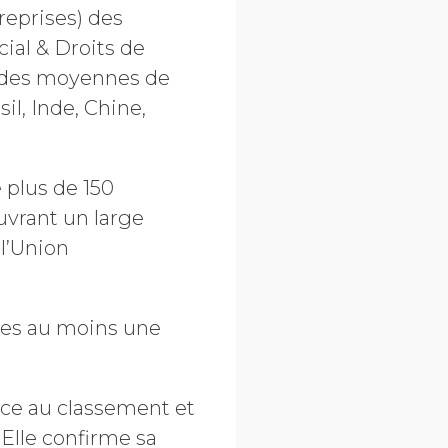
reprises) des
ial & Droits de
e des moyennes de
il, Inde, Chine,
e plus de
150
uvrant un large
l’Union
ées au moins une
ace au classement et
 Elle confirme sa