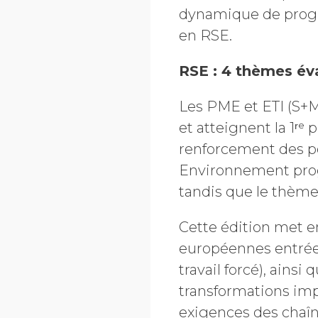
dynamique de progre
en RSE.
RSE : 4 thèmes év
Les PME et ETI (S+M)
et atteignent la 1ʳᵉ
renforcement des pol
Environnement progr
tandis que le thème
Cette édition met e
européennes entrée
travail forcé), ains
transformations imp
exigences des chaî