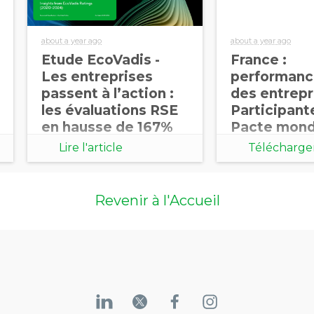
about a year ago
about a year ago
Etude EcoVadis -
France :
Les entreprises
performanc
passent à l’action :
des entrepr
les évaluations RSE
Participant
en hausse de 167%
Pacte mond
dans le monde
Nations Uni
Lire l'article
Télécharger
document
Revenir à l'Accueil