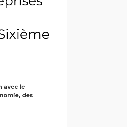
eprises
 Sixième
n avec le
onomie, des