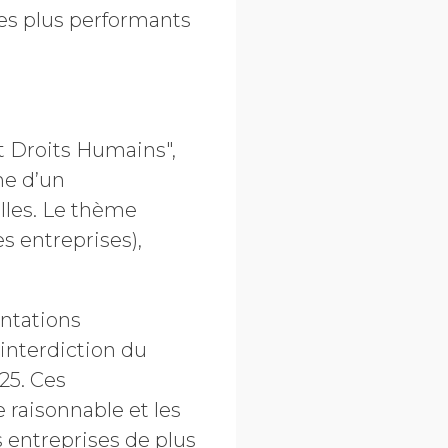
es plus performants
et Droits Humains",
ne d’un
illes. Le thème
 entreprises),
entations
interdiction du
025. Ces
 raisonnable et les
entreprises de plus