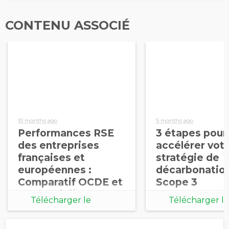
CONTENU ASSOCIÉ
10 months ago
5 months ago
Performances RSE
3 étapes pour
des entreprises
accélérer vot
françaises et
stratégie de
européennes :
décarbonatio
Comparatif OCDE et
Scope 3
BICS – Sixième
Télécharger le
Télécharger le
édition 2025
document
document