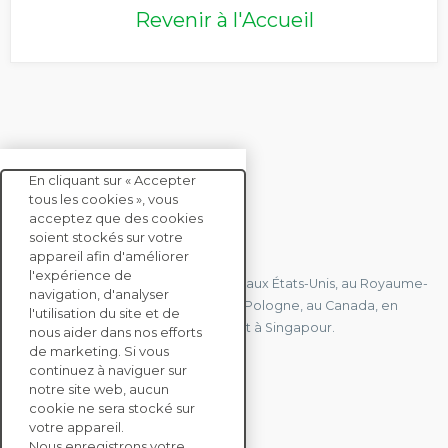
Revenir à l'Accueil
En cliquant sur « Accepter
tous les cookies », vous
acceptez que des cookies
soient stockés sur votre
CONTACTEZ-NOUS
appareil afin d'améliorer
l'expérience de
Nous avons des bureaux en France, aux États-Unis, au Royaume-
navigation, d'analyser
Uni, à Hong Kong, à l'île Maurice, en Pologne, au Canada, en
l'utilisation du site et de
Allemagne, au Japon, en Espagne et à Singapour.
nous aider dans nos efforts
de marketing. Si vous
continuez à naviguer sur
notre site web, aucun
CONTACTEZ-NOUS
cookie ne sera stocké sur
votre appareil.
Nous enregistrons votre