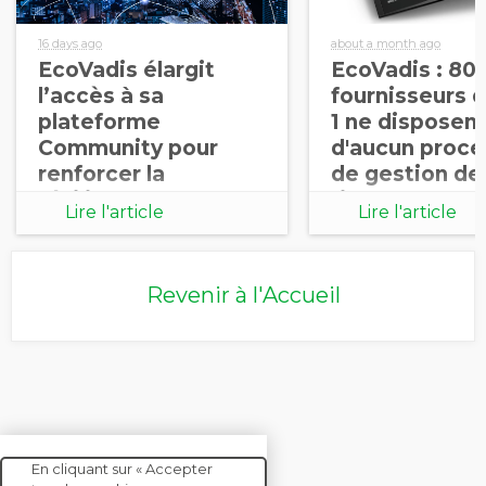
16 days ago
about a month ago
EcoVadis élargit
EcoVadis : 80
l’accès à sa
fournisseurs 
plateforme
1 ne disposen
Community pour
d'aucun proce
renforcer la
de gestion de
résilience des
risques RSE d
Lire l'article
Lire l'article
supply chains
leurs propres
chaînes de va
Revenir à l'Accueil
En cliquant sur « Accepter