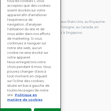
tous les cookies », vous
acceptez que des cookies
soient stockés sur votre
CONTACTEZ-NOUS
appareil afin d'améliorer
l'expérience de
Nous avons des bureaux en France, aux États-Unis, au Royaume-
navigation, d'analyser
Uni, à Hong Kong, à l'île Maurice, en Pologne, au Canada, en
l'utilisation du site et de
Allemagne, au Japon, en Espagne et à Singapour.
nous aider dans nos efforts
de marketing. Si vous
continuez à naviguer sur
notre site web, aucun
CONTACTEZ-NOUS
cookie ne sera stocké sur
votre appareil.
Nous enregistrons votre
SOLUTIONS
choix pendant 6 mois. Vous
ENTERPRISE
pouvez changer d’avis à
tout moment en cliquant
sur l’icône des cookies,
ÉVALUATIONS RSE
située en bas à gauche de
RESSOURCES
toutes les pages de notre
À PROPOS
site.
Politique en
matière de cookies