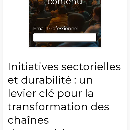
contenu
Email Professionnel
Email Professionnel
Initiatives sectorielles
et durabilité : un
Prénom
levier clé pour la
transformation des
Nom
chaînes