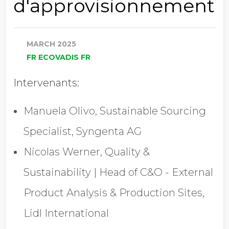
d'approvisionnement
Société
MARCH 2025
Chiffre d'affaires annuel
FR ECOVADIS FR
Intervenants:
Profession
Manuela Olivo, Sustainable Sourcing
Specialist, Syngenta AG
Pays
Nicolas Werner, Quality &
Sustainability | Head of C&O - External
Product Analysis & Production Sites,
Refuser les
communications EcoVadis
Lidl International