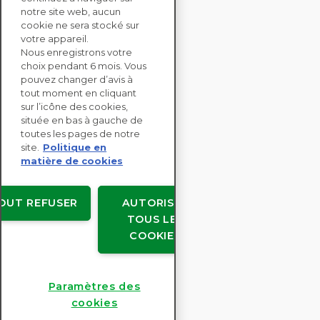
notre site web, aucun
CONTACTEZ-NOUS
cookie ne sera stocké sur
votre appareil.
Nous enregistrons votre
SOLUTIONS
choix pendant 6 mois. Vous
ENTERPRISE
pouvez changer d’avis à
tout moment en cliquant
sur l’icône des cookies,
ÉVALUATIONS RSE
située en bas à gauche de
RESSOURCES
toutes les pages de notre
À PROPOS
site.
Politique en
matière de cookies
OUT REFUSER
AUTORISER
TOUS LES
Copyright © EcoVadis
COOKIES
Accords avec les utilisateurs
Confidentialité des données
Mentions légales
Paramètres des
Paramètres des cookies
cookies