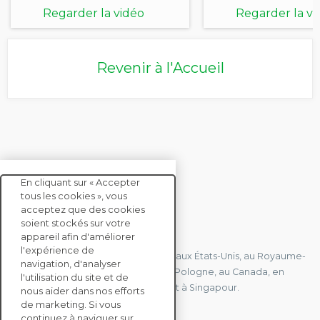
Regarder la vidéo
Regarder la vi
Revenir à l'Accueil
En cliquant sur « Accepter
tous les cookies », vous
acceptez que des cookies
soient stockés sur votre
CONTACTEZ-NOUS
appareil afin d'améliorer
l'expérience de
Nous avons des bureaux en France, aux États-Unis, au Royaume-
navigation, d'analyser
Uni, à Hong Kong, à l'île Maurice, en Pologne, au Canada, en
l'utilisation du site et de
Allemagne, au Japon, en Espagne et à Singapour.
nous aider dans nos efforts
de marketing. Si vous
continuez à naviguer sur