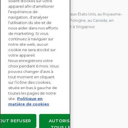
soient stockés sur votre
CONTACTEZ-NOUS
appareil afin d'améliorer
l'expérience de
Nous avons des bureaux en France, aux États-Unis, au Royaume-
navigation, d'analyser
Uni, à Hong Kong, à l'île Maurice, en Pologne, au Canada, en
l'utilisation du site et de
Allemagne, au Japon, en Espagne et à Singapour.
nous aider dans nos efforts
de marketing. Si vous
continuez à naviguer sur
notre site web, aucun
CONTACTEZ-NOUS
cookie ne sera stocké sur
votre appareil.
Nous enregistrons votre
SOLUTIONS
choix pendant 6 mois. Vous
ENTERPRISE
pouvez changer d’avis à
tout moment en cliquant
sur l’icône des cookies,
ÉVALUATIONS RSE
située en bas à gauche de
RESSOURCES
toutes les pages de notre
À PROPOS
site.
Politique en
matière de cookies
OUT REFUSER
AUTORISER
TOUS LES