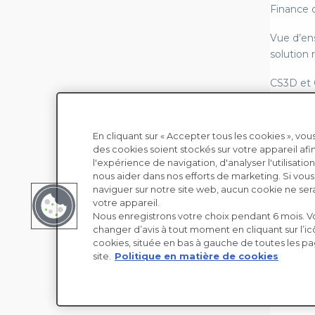
Finance 
Vue d’en
solution
CS3D et
LkSG - Lo
chaîne d
En cliquant sur « Accepter tous les cookies », v
des cookies soient stockés sur votre appareil afi
Copyright © EcoVadis
Reportin
l'expérience de navigation, d'analyser l'utilisation
conformi
nous aider dans nos efforts de marketing. Si vou
naviguer sur notre site web, aucun cookie ne ser
Lois sur 
votre appareil.
Nous enregistrons votre choix pendant 6 mois. 
modern
changer d’avis à tout moment en cliquant sur l’i
cookies, située en bas à gauche de toutes les p
Diligence
site.
Politique en matière de cookies
matière 
Abonneme