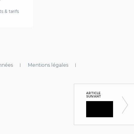
 & tarifs
onnées
Mentions légales
ARTICLE
SUIVANT
EcoVad
Les progra