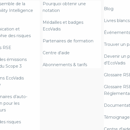
semble de la
Pourquoi obtenir une
Blog
ility Intelligence
notation
Livres blancs
Médailles et badges
cation et
EcoVadis
Événements 
hie des risques
Partenaires de formation
Trouver un p
s RSE
Centre d'aide
Devenir un p
des émissions
d'EcoVadis
Abonnements & tarifs
du Scope 3
Glossaire RS
ns EcoVadis
y
Glossaire RS
Réglementat
naires d’auto-
n pour les
Documentat
urs
Témoignages
des risques
Centre d'aid