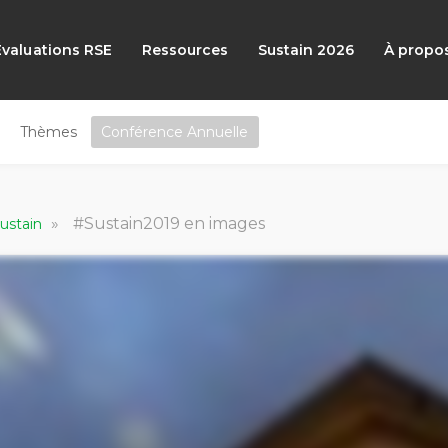
Évaluations RSE
Ressources
Sustain 2026
À propo
Thèmes
Conférence Annuelle
»
#Sustain2019 en images
Sustain