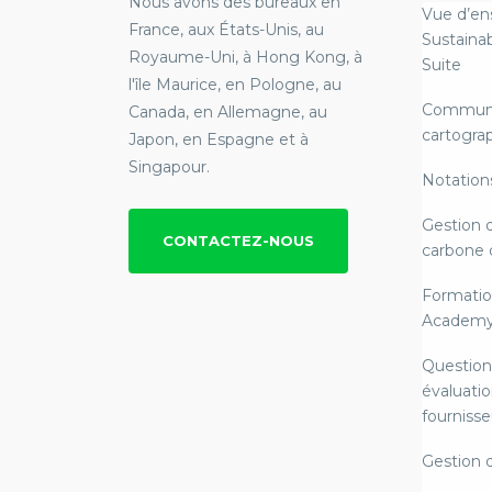
Nous avons des bureaux en
Vue d’en
France, aux États-Unis, au
Sustainab
Royaume-Uni, à Hong Kong, à
Suite
l'île Maurice, en Pologne, au
Communi
Canada, en Allemagne, au
cartograp
Japon, en Espagne et à
Singapour.
Notation
Gestion 
CONTACTEZ-NOUS
carbone 
Formatio
Academ
Question
évaluatio
fournisse
Gestion 