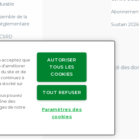
durable
Abonnements
semble de la
 réglementaire
Sustain 2026
 CSRD
i allemande sur la
’approvisionnement
AUTORISER
ous acceptez que
n d'améliorer
TOUS LES
Accords avec les utilisateurs
Confidentialité des d
g du Scope 3 et
 du site et de
COOKIES
Paramètres des cookies
té réglementaire
s continuez à
a stocké sur
l'esclavage
TOUT REFUSER
Vous pouvez
e
cône des
ages de notre
 raisonnable en
Paramètres des
de droits humains
cookies
nts & tarifs