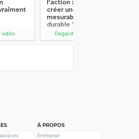
un
l’action : comment
fi
vraiment
créer une valeur
ob
mesurable et
durable ?
 vidéo
Regarder la vidéo
ES
À PROPOS
ssources
Entreprise