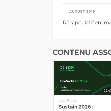
AUGUST 2019
Récapitulatif en im
CONTENU ASS
25:4
5 months ago
Sustain 2026 :