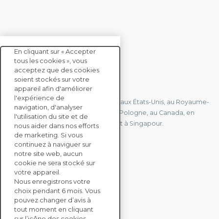
En cliquant sur « Accepter
tous les cookies », vous
acceptez que des cookies
soient stockés sur votre
CONTACTEZ-NOUS
appareil afin d'améliorer
l'expérience de
Nous avons des bureaux en France, aux États-Unis, au Royaume-
navigation, d'analyser
Uni, à Hong Kong, à l'île Maurice, en Pologne, au Canada, en
l'utilisation du site et de
Allemagne, au Japon, en Espagne et à Singapour.
nous aider dans nos efforts
de marketing. Si vous
continuez à naviguer sur
notre site web, aucun
CONTACTEZ-NOUS
cookie ne sera stocké sur
votre appareil.
Nous enregistrons votre
SOLUTIONS
choix pendant 6 mois. Vous
ENTERPRISE
pouvez changer d’avis à
tout moment en cliquant
sur l’icône des cookies,