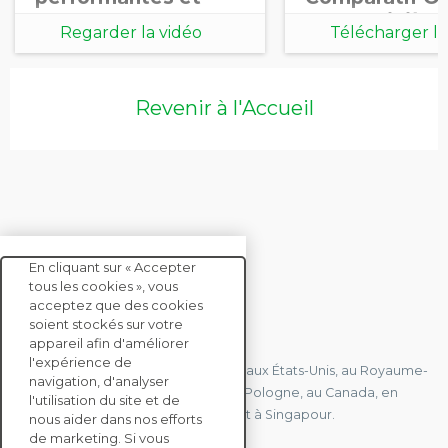
durables [World
BICS – Sixièm
Regarder la vidéo
Télécharger le
Tour 2025]
édition 2025
document
Revenir à l'Accueil
En cliquant sur « Accepter
tous les cookies », vous
acceptez que des cookies
soient stockés sur votre
CONTACTEZ-NOUS
appareil afin d'améliorer
l'expérience de
Nous avons des bureaux en France, aux États-Unis, au Royaume-
navigation, d'analyser
Uni, à Hong Kong, à l'île Maurice, en Pologne, au Canada, en
l'utilisation du site et de
Allemagne, au Japon, en Espagne et à Singapour.
nous aider dans nos efforts
de marketing. Si vous