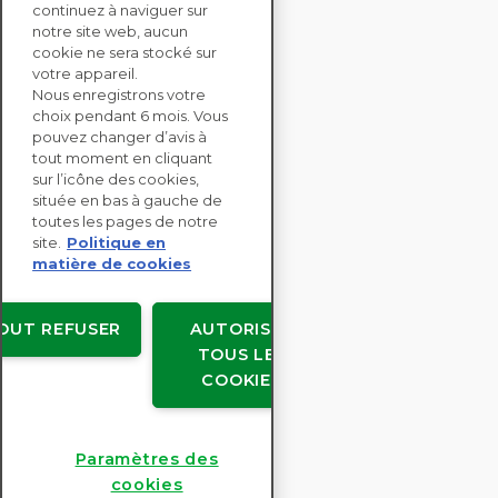
continuez à naviguer sur
notre site web, aucun
CONTACTEZ-NOUS
cookie ne sera stocké sur
votre appareil.
Nous enregistrons votre
SOLUTIONS
choix pendant 6 mois. Vous
ENTERPRISE
pouvez changer d’avis à
tout moment en cliquant
sur l’icône des cookies,
ÉVALUATIONS RSE
située en bas à gauche de
RESSOURCES
toutes les pages de notre
À PROPOS
site.
Politique en
matière de cookies
OUT REFUSER
AUTORISER
TOUS LES
Copyright © EcoVadis
COOKIES
Accords avec les utilisateurs
Confidentialité des données
Mentions légales
Paramètres des
Paramètres des cookies
cookies