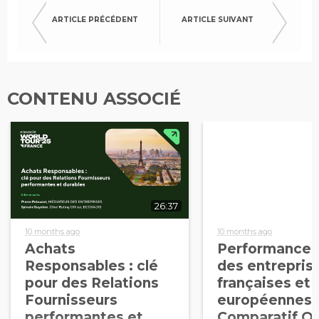
ARTICLE PRÉCÉDENT
ARTICLE SUIVANT
CONTENU ASSOCIÉ
26:37
10 months ago
10 months ago
Achats
Performances
Responsables : clé
des entrepris
pour des Relations
françaises et
Fournisseurs
européennes 
performantes et
Comparatif O