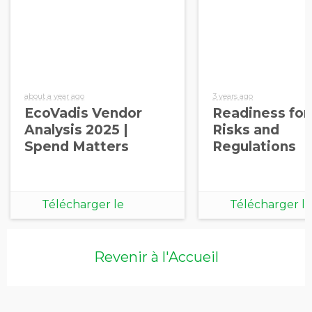
about a year ago
3 years ago
EcoVadis Vendor
Readiness fo
Analysis 2025 |
Risks and
Spend Matters
Regulations
Télécharger le
Télécharger le
document
document
Revenir à l'Accueil