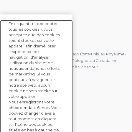
En cliquant sur « Accepter
tous les cookies », vous
acceptez que des cookies
soient stockés sur votre
CONTACTEZ-NOUS
appareil afin d'améliorer
l'expérience de
Nous avons des bureaux en France, aux États-Unis, au Royaume-
navigation, d'analyser
Uni, à Hong Kong, à l'île Maurice, en Pologne, au Canada, en
l'utilisation du site et de
Allemagne, au Japon, en Espagne et à Singapour.
nous aider dans nos efforts
de marketing. Si vous
continuez à naviguer sur
notre site web, aucun
CONTACTEZ-NOUS
cookie ne sera stocké sur
votre appareil.
Nous enregistrons votre
SOLUTIONS
choix pendant 6 mois. Vous
ENTERPRISE
pouvez changer d’avis à
tout moment en cliquant
sur l’icône des cookies,
ÉVALUATIONS RSE
située en bas à gauche de