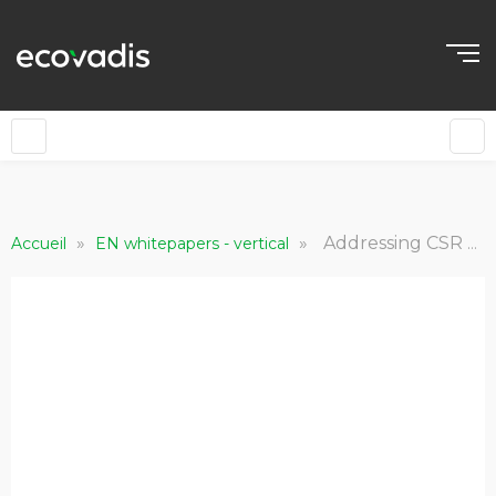
»
»
Addressing CSR and Sustainability Goals Through Improved Indirect Spend Management | Spend Matters Analysis
Accueil
EN whitepapers - vertical