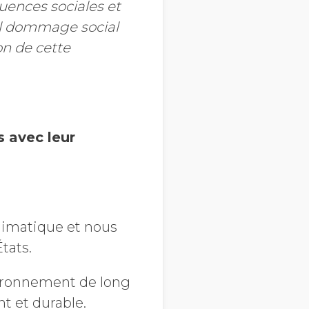
ences sociales et
el dommage social
on de cette
s avec leur
limatique et nous
tats.
nvironnement de long
t et durable.