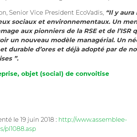
on, Senior Vice President EcoVadis,
“Il y aur
jeux sociaux et environnementaux. Un menu
age aux pionniers de la RSE et de l’ISR q
oir un nouveau modèle managérial. Un n
 et durable d’ores et déjà adopté par de 
ses ”.
prise, objet (social) de convoitise
nté le 19 juin 2018 :
http://www.assemblee-
ts/pl1088.asp