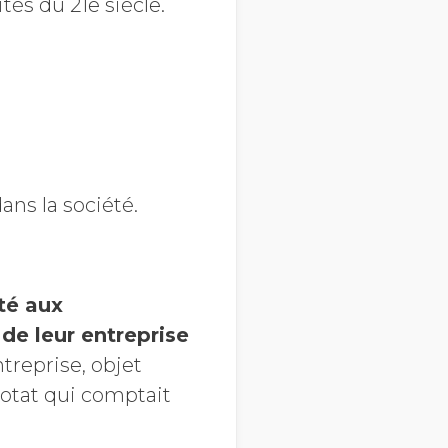
tés du 21e siècle.
ans la société.
ité aux
 de leur entreprise
treprise, objet
Notat qui comptait