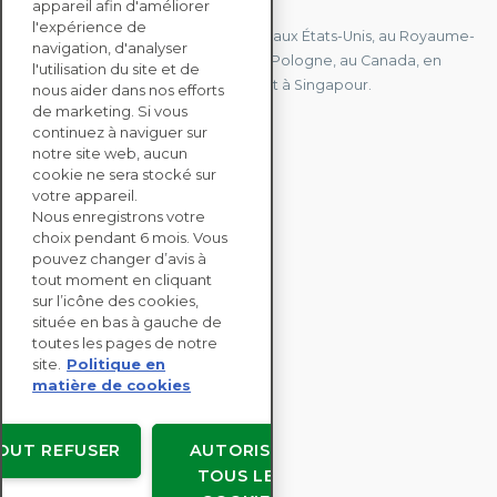
appareil afin d'améliorer
l'expérience de
Nous avons des bureaux en France, aux États-Unis, au Royaume-
navigation, d'analyser
Uni, à Hong Kong, à l'île Maurice, en Pologne, au Canada, en
l'utilisation du site et de
Allemagne, au Japon, en Espagne et à Singapour.
nous aider dans nos efforts
de marketing. Si vous
continuez à naviguer sur
notre site web, aucun
CONTACTEZ-NOUS
cookie ne sera stocké sur
votre appareil.
Nous enregistrons votre
SOLUTIONS
choix pendant 6 mois. Vous
ENTERPRISE
pouvez changer d’avis à
tout moment en cliquant
sur l’icône des cookies,
ÉVALUATIONS RSE
située en bas à gauche de
RESSOURCES
toutes les pages de notre
À PROPOS
site.
Politique en
matière de cookies
OUT REFUSER
AUTORISER
TOUS LES
Copyright © EcoVadis