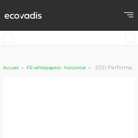
»
»
2021 Performances RSE des entreprises françaises et européennes - comparatif OCDE et BRICS
Accueil
FR whitepapers - horizontal