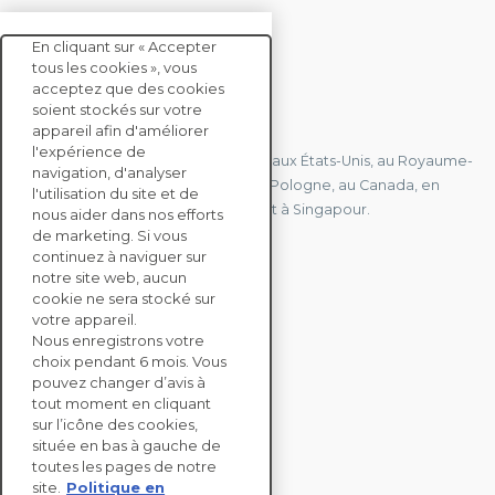
En cliquant sur « Accepter
tous les cookies », vous
acceptez que des cookies
soient stockés sur votre
CONTACTEZ-NOUS
appareil afin d'améliorer
l'expérience de
Nous avons des bureaux en France, aux États-Unis, au Royaume-
navigation, d'analyser
Uni, à Hong Kong, à l'île Maurice, en Pologne, au Canada, en
l'utilisation du site et de
Allemagne, au Japon, en Espagne et à Singapour.
nous aider dans nos efforts
de marketing. Si vous
continuez à naviguer sur
notre site web, aucun
CONTACTEZ-NOUS
cookie ne sera stocké sur
votre appareil.
Nous enregistrons votre
SOLUTIONS
choix pendant 6 mois. Vous
ENTERPRISE
pouvez changer d’avis à
tout moment en cliquant
sur l’icône des cookies,
ÉVALUATIONS RSE
située en bas à gauche de
RESSOURCES
toutes les pages de notre
À PROPOS
site.
Politique en