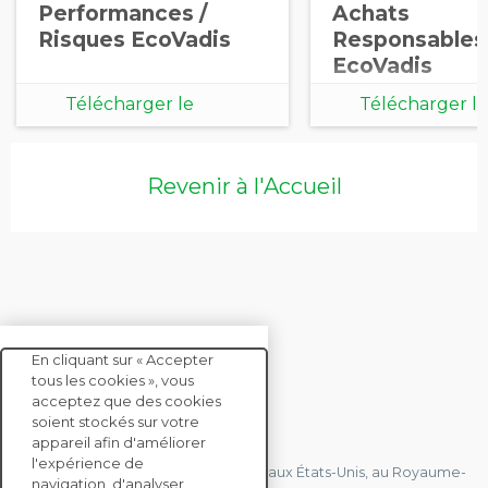
Performances /
Achats
Risques EcoVadis
Responsables
EcoVadis
Télécharger le
Télécharger le
document
document
Revenir à l'Accueil
En cliquant sur « Accepter
tous les cookies », vous
acceptez que des cookies
soient stockés sur votre
CONTACTEZ-NOUS
appareil afin d'améliorer
l'expérience de
Nous avons des bureaux en France, aux États-Unis, au Royaume-
navigation, d'analyser