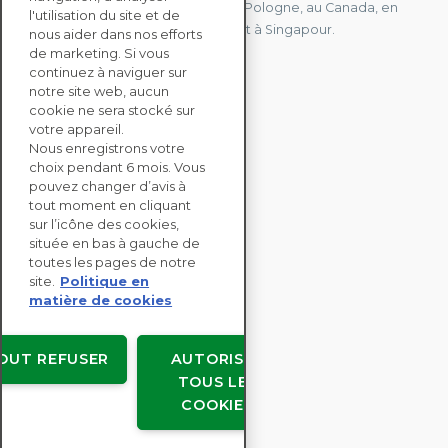
Uni, à Hong Kong, à l'île Maurice, en Pologne, au Canada, en
l'utilisation du site et de
Allemagne, au Japon, en Espagne et à Singapour.
nous aider dans nos efforts
de marketing. Si vous
continuez à naviguer sur
notre site web, aucun
CONTACTEZ-NOUS
cookie ne sera stocké sur
votre appareil.
Nous enregistrons votre
SOLUTIONS
choix pendant 6 mois. Vous
ENTERPRISE
pouvez changer d’avis à
tout moment en cliquant
sur l’icône des cookies,
ÉVALUATIONS RSE
située en bas à gauche de
RESSOURCES
toutes les pages de notre
À PROPOS
site.
Politique en
matière de cookies
OUT REFUSER
AUTORISER
TOUS LES
Copyright © EcoVadis
COOKIES
Accords avec les utilisateurs
Confidentialité des données