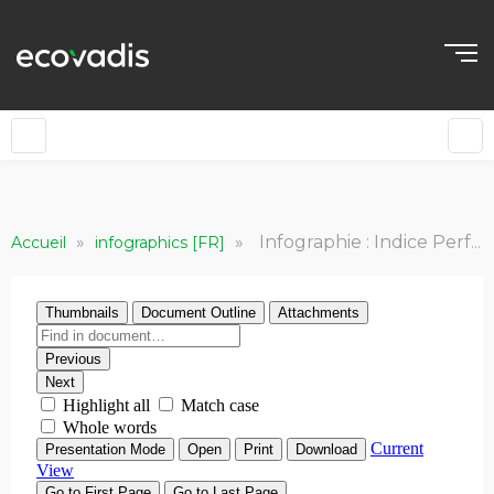
»
»
Infographie : Indice Performance / Risque EcoVadis 2020
Accueil
infographics [FR]