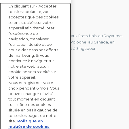
En cliquant sur « Accepter
tous les cookies », vous
acceptez que des cookies
soient stockés sur votre
CONTACTEZ-NOUS
appareil afin d'améliorer
l'expérience de
Nous avons des bureaux en France, aux États-Unis, au Royaume-
navigation, d'analyser
Uni, à Hong Kong, à l'île Maurice, en Pologne, au Canada, en
l'utilisation du site et de
Allemagne, au Japon, en Espagne et à Singapour.
nous aider dans nos efforts
de marketing. Si vous
continuez à naviguer sur
notre site web, aucun
CONTACTEZ-NOUS
cookie ne sera stocké sur
votre appareil.
Nous enregistrons votre
SOLUTIONS
choix pendant 6 mois. Vous
ENTERPRISE
pouvez changer d’avis à
tout moment en cliquant
sur l’icône des cookies,
ÉVALUATIONS RSE
située en bas à gauche de
RESSOURCES
toutes les pages de notre
À PROPOS
site.
Politique en
matière de cookies