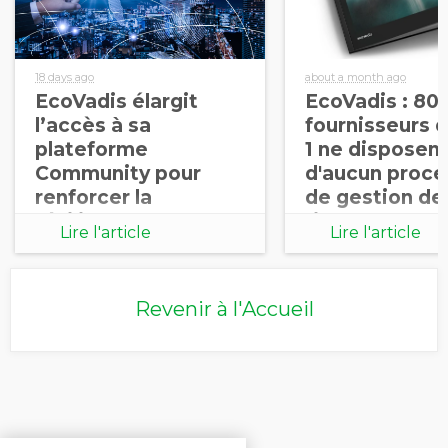
18 days ago
about a month ago
EcoVadis élargit
EcoVadis : 80
l’accès à sa
fournisseurs 
plateforme
1 ne disposen
Community pour
d'aucun proce
renforcer la
de gestion de
résilience des
risques RSE d
Lire l'article
Lire l'article
supply chains
leurs propres
chaînes de va
Revenir à l'Accueil