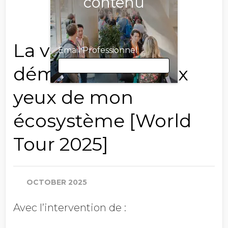
contenu
La valeur de ma
Email Professionnel
démarche RSE aux
yeux de mon
Email Professionnel
écosystème [World
Tour 2025]
Prénom
OCTOBER 2025
Nom
Avec l’intervention de :