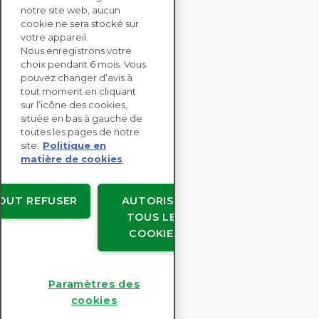
notre site web, aucun
CONTACTEZ-NOUS
cookie ne sera stocké sur
votre appareil.
Nous enregistrons votre
SOLUTIONS
choix pendant 6 mois. Vous
ENTERPRISE
pouvez changer d’avis à
tout moment en cliquant
sur l’icône des cookies,
ÉVALUATIONS RSE
située en bas à gauche de
RESSOURCES
toutes les pages de notre
À PROPOS
site.
Politique en
matière de cookies
OUT REFUSER
AUTORISER
TOUS LES
Copyright © EcoVadis
COOKIES
Accords avec les utilisateurs
Confidentialité des données
Mentions légales
Paramètres des
Paramètres des cookies
cookies