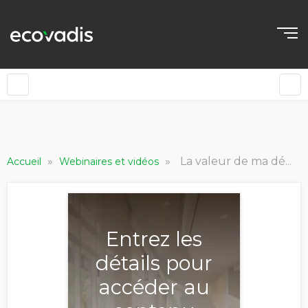
»
»
La valeur de ma démarche RSE aux yeux de mon écosystème [World Tour 2025]
Accueil
Webinaires et vidéos
Entrez les
détails pour
accéder au