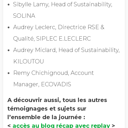
Société
Sibylle Lamy, Head of Sustainability,
SOLINA
Audrey Leclerc, Directrice RSE &
Chiffre d'affaires annuel
Qualité, SIPLEC E.LECLERC
Audrey Miclard, Head of Sustainability,
Industrie
KILOUTOU
Remy Chichignoud, Account
Profession
Manager, ECOVADIS
A découvrir aussi, tous les autres
Pays
témoignages et sujets sur
l’ensemble de la journée :
<
accès au blog récap avec replay
>