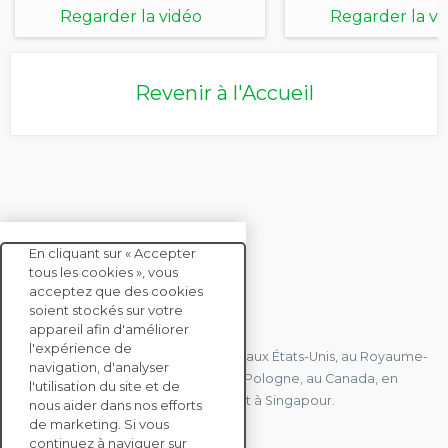
Regarder la vidéo
Regarder la vi
Revenir à l'Accueil
En cliquant sur « Accepter
tous les cookies », vous
acceptez que des cookies
soient stockés sur votre
CONTACTEZ-NOUS
appareil afin d'améliorer
l'expérience de
Nous avons des bureaux en France, aux États-Unis, au Royaume-
navigation, d'analyser
Uni, à Hong Kong, à l'île Maurice, en Pologne, au Canada, en
l'utilisation du site et de
Allemagne, au Japon, en Espagne et à Singapour.
nous aider dans nos efforts
de marketing. Si vous
continuez à naviguer sur