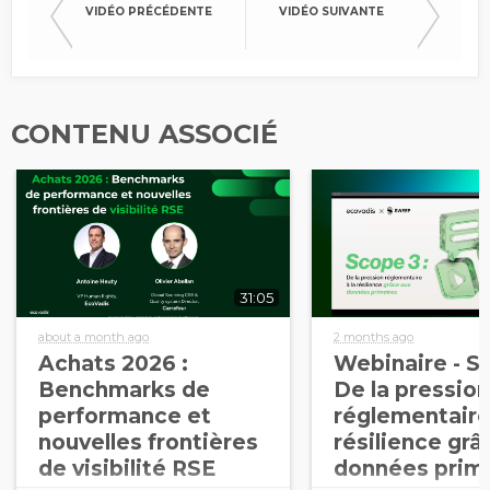
VIDÉO PRÉCÉDENTE
VIDÉO SUIVANTE
CONTENU ASSOCIÉ
31:05
about a month ago
2 months ago
Achats 2026 :
Webinaire - S
Benchmarks de
De la pression
performance et
réglementaire 
nouvelles frontières
résilience grâ
de visibilité RSE
données prim