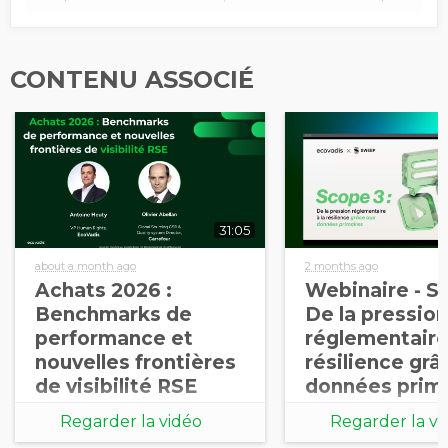
CONTENU ASSOCIÉ
31:05
about a month ago
2 months ago
Achats 2026 :
Webinaire - S
Benchmarks de
De la pression
performance et
réglementaire 
nouvelles frontières
résilience grâ
de visibilité RSE
données prim
Regarder la vidéo
Regarder la vi