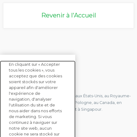
Revenir à l'Accueil
En cliquant sur « Accepter
tous les cookies », vous
acceptez que des cookies
soient stockés sur votre
CONTACTEZ-NOUS
appareil afin d'améliorer
l'expérience de
Nous avons des bureaux en France, aux États-Unis, au Royaume-
navigation, d'analyser
Uni, à Hong Kong, à l'île Maurice, en Pologne, au Canada, en
l'utilisation du site et de
Allemagne, au Japon, en Espagne et à Singapour.
nous aider dans nos efforts
de marketing. Si vous
continuez à naviguer sur
notre site web, aucun
CONTACTEZ-NOUS
cookie ne sera stocké sur